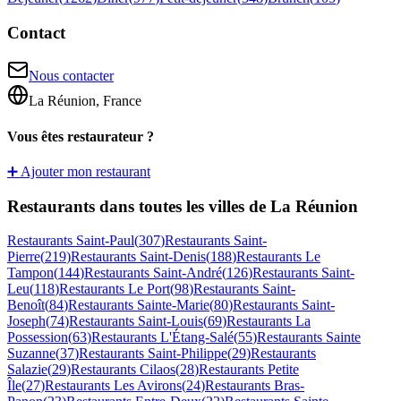
Contact
Nous contacter
La Réunion, France
Vous êtes restaurateur ?
➕ Ajouter mon restaurant
Restaurants dans toutes les villes de La Réunion
Restaurants
Saint-Paul
(
307
)
Restaurants
Saint-
Pierre
(
219
)
Restaurants
Saint-Denis
(
188
)
Restaurants
Le
Tampon
(
144
)
Restaurants
Saint-André
(
126
)
Restaurants
Saint-
Leu
(
118
)
Restaurants
Le Port
(
98
)
Restaurants
Saint-
Benoît
(
84
)
Restaurants
Sainte-Marie
(
80
)
Restaurants
Saint-
Joseph
(
74
)
Restaurants
Saint-Louis
(
69
)
Restaurants
La
Possession
(
63
)
Restaurants
L'Étang-Salé
(
55
)
Restaurants
Sainte
Suzanne
(
37
)
Restaurants
Saint-Philippe
(
29
)
Restaurants
Salazie
(
29
)
Restaurants
Cilaos
(
28
)
Restaurants
Petite
Île
(
27
)
Restaurants
Les Avirons
(
24
)
Restaurants
Bras-