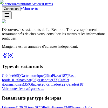
Accueil
Restaurants
Articles
Offres
+
Mon resto
Connexion
Découvrez les restaurants de La Réunion. Trouvez rapidement un
restaurant près de chez vous, consultez les menus et les informations
pratiques.
Manger.re est un annuaire d'adresses indépendant.
Types de restaurants
Créole
(
665
)
Gastronomique
(
264
)
Pizza
(
187
)
Fast-
food
(
101
)
Snackbar
(
96
)
Asiatique
(
73
)
Café et
gourmandises
(
35
)
Glacier
(
26
)
Grillades
(
22
)
Salades
(
18
)
Voir toutes les catégories →
Restaurants par type de repas
Déjeuner
(
1262
)
Dîner
(
977
)
Petit-déjeuner
(
348
)
Brunch
(
105
)