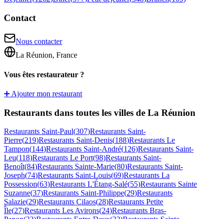
Contact
Nous contacter
La Réunion, France
Vous êtes restaurateur ?
➕ Ajouter mon restaurant
Restaurants dans toutes les villes de La Réunion
Restaurants
Saint-Paul
(
307
)
Restaurants
Saint-
Pierre
(
219
)
Restaurants
Saint-Denis
(
188
)
Restaurants
Le
Tampon
(
144
)
Restaurants
Saint-André
(
126
)
Restaurants
Saint-
Leu
(
118
)
Restaurants
Le Port
(
98
)
Restaurants
Saint-
Benoît
(
84
)
Restaurants
Sainte-Marie
(
80
)
Restaurants
Saint-
Joseph
(
74
)
Restaurants
Saint-Louis
(
69
)
Restaurants
La
Possession
(
63
)
Restaurants
L'Étang-Salé
(
55
)
Restaurants
Sainte
Suzanne
(
37
)
Restaurants
Saint-Philippe
(
29
)
Restaurants
Salazie
(
29
)
Restaurants
Cilaos
(
28
)
Restaurants
Petite
Île
(
27
)
Restaurants
Les Avirons
(
24
)
Restaurants
Bras-