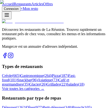
Accueil
Restaurants
Articles
Offres
+
Mon resto
Connexion
Découvrez les restaurants de La Réunion. Trouvez rapidement un
restaurant près de chez vous, consultez les menus et les informations
pratiques.
Manger.re est un annuaire d'adresses indépendant.
Types de restaurants
Créole
(
665
)
Gastronomique
(
264
)
Pizza
(
187
)
Fast-
food
(
101
)
Snackbar
(
96
)
Asiatique
(
73
)
Café et
gourmandises
(
35
)
Glacier
(
26
)
Grillades
(
22
)
Salades
(
18
)
Voir toutes les catégories →
Restaurants par type de repas
Déjeuner
(
1262
)
Dîner
(
977
)
Petit-déjeuner
(
348
)
Brunch
(
105
)