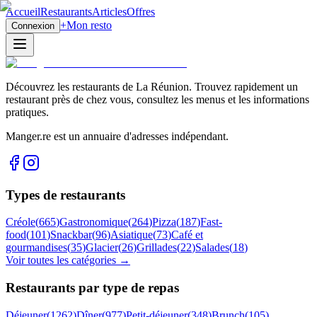
Accueil
Restaurants
Articles
Offres
+
Mon resto
Connexion
Découvrez les restaurants de La Réunion. Trouvez rapidement un
restaurant près de chez vous, consultez les menus et les informations
pratiques.
Manger.re est un annuaire d'adresses indépendant.
Types de restaurants
Créole
(
665
)
Gastronomique
(
264
)
Pizza
(
187
)
Fast-
food
(
101
)
Snackbar
(
96
)
Asiatique
(
73
)
Café et
gourmandises
(
35
)
Glacier
(
26
)
Grillades
(
22
)
Salades
(
18
)
Voir toutes les catégories →
Restaurants par type de repas
Déjeuner
(
1262
)
Dîner
(
977
)
Petit-déjeuner
(
348
)
Brunch
(
105
)