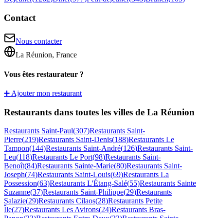
Contact
Nous contacter
La Réunion, France
Vous êtes restaurateur ?
➕ Ajouter mon restaurant
Restaurants dans toutes les villes de La Réunion
Restaurants
Saint-Paul
(
307
)
Restaurants
Saint-
Pierre
(
219
)
Restaurants
Saint-Denis
(
188
)
Restaurants
Le
Tampon
(
144
)
Restaurants
Saint-André
(
126
)
Restaurants
Saint-
Leu
(
118
)
Restaurants
Le Port
(
98
)
Restaurants
Saint-
Benoît
(
84
)
Restaurants
Sainte-Marie
(
80
)
Restaurants
Saint-
Joseph
(
74
)
Restaurants
Saint-Louis
(
69
)
Restaurants
La
Possession
(
63
)
Restaurants
L'Étang-Salé
(
55
)
Restaurants
Sainte
Suzanne
(
37
)
Restaurants
Saint-Philippe
(
29
)
Restaurants
Salazie
(
29
)
Restaurants
Cilaos
(
28
)
Restaurants
Petite
Île
(
27
)
Restaurants
Les Avirons
(
24
)
Restaurants
Bras-