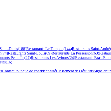
Saint-Denis
(
188
)
Restaurants
Le Tampon
(
144
)
Restaurants
Saint-André
h
(
74
)
Restaurants
Saint-Louis
(
69
)
Restaurants
La Possession
(
63
)
Restau
aurants
Petite Île
(
27
)
Restaurants
Les Avirons
(
24
)
Restaurants
Bras-Pano
stes
(
16
)
es
Contact
Politique de confidentialité
Classement des résultats
Signaler u