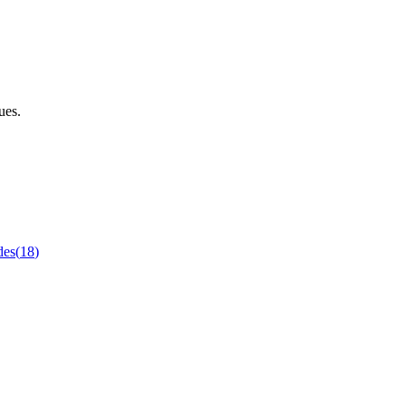
ues.
des
(
18
)