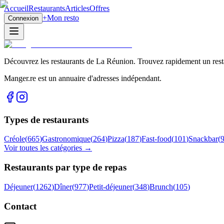
Accueil
Restaurants
Articles
Offres
+
Mon resto
Connexion
Découvrez les restaurants de La Réunion. Trouvez rapidement un restau
Manger.re est un annuaire d'adresses indépendant.
Types de restaurants
Créole
(
665
)
Gastronomique
(
264
)
Pizza
(
187
)
Fast-food
(
101
)
Snackbar
(
Voir toutes les catégories →
Restaurants par type de repas
Déjeuner
(
1262
)
Dîner
(
977
)
Petit-déjeuner
(
348
)
Brunch
(
105
)
Contact