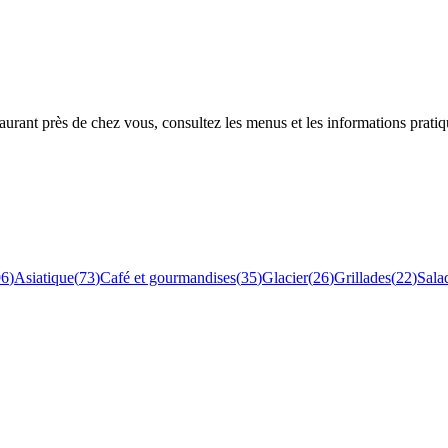
rant près de chez vous, consultez les menus et les informations pratiq
96
)
Asiatique
(
73
)
Café et gourmandises
(
35
)
Glacier
(
26
)
Grillades
(
22
)
Sala