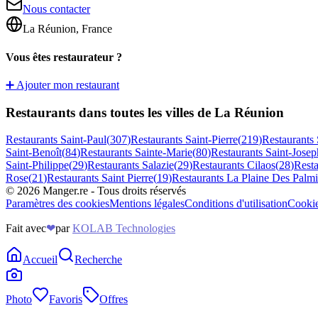
Nous contacter
La Réunion, France
Vous êtes restaurateur ?
➕ Ajouter mon restaurant
Restaurants dans toutes les villes de La Réunion
Restaurants
Saint-Paul
(
307
)
Restaurants
Saint-Pierre
(
219
)
Restaurants
Saint-Benoît
(
84
)
Restaurants
Sainte-Marie
(
80
)
Restaurants
Saint-Josep
Saint-Philippe
(
29
)
Restaurants
Salazie
(
29
)
Restaurants
Cilaos
(
28
)
Rest
Rose
(
21
)
Restaurants
Saint Pierre
(
19
)
Restaurants
La Plaine Des Palmi
©
2026
Manger.re - Tous droits réservés
Paramètres des cookies
Mentions légales
Conditions d'utilisation
Cooki
Fait avec
❤
par
KOLAB Technologies
Accueil
Recherche
Photo
Favoris
Offres