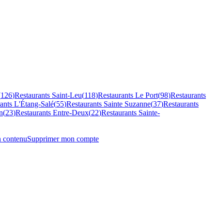
(
126
)
Restaurants
Saint-Leu
(
118
)
Restaurants
Le Port
(
98
)
Restaurants
rants
L'Étang-Salé
(
55
)
Restaurants
Sainte Suzanne
(
37
)
Restaurants
n
(
23
)
Restaurants
Entre-Deux
(
22
)
Restaurants
Sainte-
n contenu
Supprimer mon compte