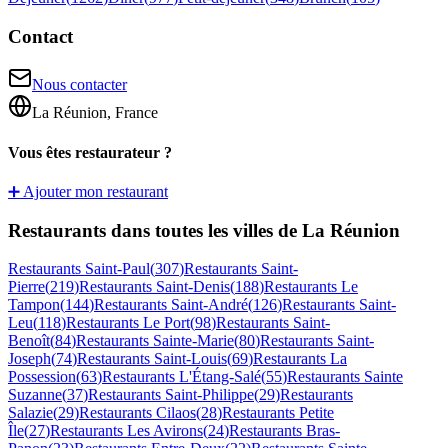
Contact
Nous contacter
La Réunion, France
Vous êtes restaurateur ?
➕ Ajouter mon restaurant
Restaurants dans toutes les villes de La Réunion
Restaurants
Saint-Paul
(
307
)
Restaurants
Saint-
Pierre
(
219
)
Restaurants
Saint-Denis
(
188
)
Restaurants
Le
Tampon
(
144
)
Restaurants
Saint-André
(
126
)
Restaurants
Saint-
Leu
(
118
)
Restaurants
Le Port
(
98
)
Restaurants
Saint-
Benoît
(
84
)
Restaurants
Sainte-Marie
(
80
)
Restaurants
Saint-
Joseph
(
74
)
Restaurants
Saint-Louis
(
69
)
Restaurants
La
Possession
(
63
)
Restaurants
L'Étang-Salé
(
55
)
Restaurants
Sainte
Suzanne
(
37
)
Restaurants
Saint-Philippe
(
29
)
Restaurants
Salazie
(
29
)
Restaurants
Cilaos
(
28
)
Restaurants
Petite
Île
(
27
)
Restaurants
Les Avirons
(
24
)
Restaurants
Bras-