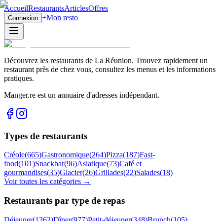
Accueil
Restaurants
Articles
Offres
+
Mon resto
Connexion
Découvrez les restaurants de La Réunion. Trouvez rapidement un
restaurant près de chez vous, consultez les menus et les informations
pratiques.
Manger.re est un annuaire d'adresses indépendant.
Types de restaurants
Créole
(
665
)
Gastronomique
(
264
)
Pizza
(
187
)
Fast-
food
(
101
)
Snackbar
(
96
)
Asiatique
(
73
)
Café et
gourmandises
(
35
)
Glacier
(
26
)
Grillades
(
22
)
Salades
(
18
)
Voir toutes les catégories →
Restaurants par type de repas
Déjeuner
(
1262
)
Dîner
(
977
)
Petit-déjeuner
(
348
)
Brunch
(
105
)