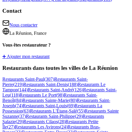
Contact
Nous contacter
La Réunion, France
Vous êtes restaurateur ?
➕ Ajouter mon restaurant
Restaurants dans toutes les villes de La Réunion
Restaurants
Saint-Paul
(
307
)
Restaurants
Saint-
Pierre
(
219
)
Restaurants
Saint-Denis
(
188
)
Restaurants
Le
Tampon
(
144
)
Restaurants
Saint-André
(
126
)
Restaurants
Saint-
Leu
(
118
)
Restaurants
Le Port
(
98
)
Restaurants
Saint-
Benoît
(
84
)
Restaurants
Sainte-Marie
(
80
)
Restaurants
Saint-
Joseph
(
74
)
Restaurants
Saint-Louis
(
69
)
Restaurants
La
Possession
(
63
)
Restaurants
L'Étang-Salé
(
55
)
Restaurants
Sainte
Suzanne
(
37
)
Restaurants
Saint-Philippe
(
29
)
Restaurants
Salazie
(
29
)
Restaurants
Cilaos
(
28
)
Restaurants
Petite
Île
(
27
)
Restaurants
Les Avirons
(
24
)
Restaurants
Bras-