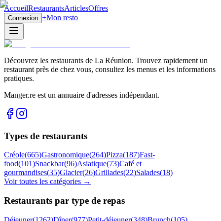
Accueil
Restaurants
Articles
Offres
+
Mon resto
Connexion
Découvrez les restaurants de La Réunion. Trouvez rapidement un
restaurant près de chez vous, consultez les menus et les informations
pratiques.
Manger.re est un annuaire d'adresses indépendant.
Types de restaurants
Créole
(
665
)
Gastronomique
(
264
)
Pizza
(
187
)
Fast-
food
(
101
)
Snackbar
(
96
)
Asiatique
(
73
)
Café et
gourmandises
(
35
)
Glacier
(
26
)
Grillades
(
22
)
Salades
(
18
)
Voir toutes les catégories →
Restaurants par type de repas
Déjeuner
(
1262
)
Dîner
(
977
)
Petit-déjeuner
(
348
)
Brunch
(
105
)