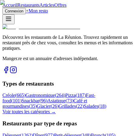
Accueil
Restaurants
Articles
Offres
+
Mon resto
Connexion
Découvrez les restaurants de La Réunion. Trouvez rapidement un
restaurant près de chez vous, consultez les menus et les informations
pratiques.
Manger.re est un annuaire d'adresses indépendant.
Types de restaurants
Créole
(
665
)
Gastronomique
(
264
)
Pizza
(
187
)
Fast-
food
(
101
)
Snackbar
(
96
)
Asiatique
(
73
)
Café et
gourmandises
(
35
)
Glacier
(
26
)
Grillades
(
22
)
Salades
(
18
)
Voir toutes les catégories →
Restaurants par type de repas
Déjeuner
(
1262
)
Dîner
(
977
)
Petit-déjeuner
(
348
)
Brunch
(
105
)