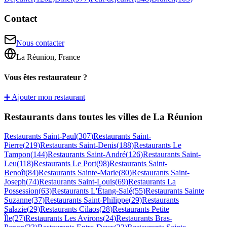
Contact
Nous contacter
La Réunion, France
Vous êtes restaurateur ?
➕ Ajouter mon restaurant
Restaurants dans toutes les villes de La Réunion
Restaurants
Saint-Paul
(
307
)
Restaurants
Saint-
Pierre
(
219
)
Restaurants
Saint-Denis
(
188
)
Restaurants
Le
Tampon
(
144
)
Restaurants
Saint-André
(
126
)
Restaurants
Saint-
Leu
(
118
)
Restaurants
Le Port
(
98
)
Restaurants
Saint-
Benoît
(
84
)
Restaurants
Sainte-Marie
(
80
)
Restaurants
Saint-
Joseph
(
74
)
Restaurants
Saint-Louis
(
69
)
Restaurants
La
Possession
(
63
)
Restaurants
L'Étang-Salé
(
55
)
Restaurants
Sainte
Suzanne
(
37
)
Restaurants
Saint-Philippe
(
29
)
Restaurants
Salazie
(
29
)
Restaurants
Cilaos
(
28
)
Restaurants
Petite
Île
(
27
)
Restaurants
Les Avirons
(
24
)
Restaurants
Bras-