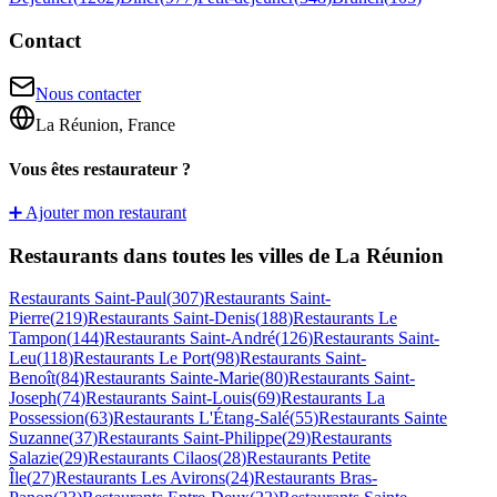
Contact
Nous contacter
La Réunion, France
Vous êtes restaurateur ?
➕ Ajouter mon restaurant
Restaurants dans toutes les villes de La Réunion
Restaurants
Saint-Paul
(
307
)
Restaurants
Saint-
Pierre
(
219
)
Restaurants
Saint-Denis
(
188
)
Restaurants
Le
Tampon
(
144
)
Restaurants
Saint-André
(
126
)
Restaurants
Saint-
Leu
(
118
)
Restaurants
Le Port
(
98
)
Restaurants
Saint-
Benoît
(
84
)
Restaurants
Sainte-Marie
(
80
)
Restaurants
Saint-
Joseph
(
74
)
Restaurants
Saint-Louis
(
69
)
Restaurants
La
Possession
(
63
)
Restaurants
L'Étang-Salé
(
55
)
Restaurants
Sainte
Suzanne
(
37
)
Restaurants
Saint-Philippe
(
29
)
Restaurants
Salazie
(
29
)
Restaurants
Cilaos
(
28
)
Restaurants
Petite
Île
(
27
)
Restaurants
Les Avirons
(
24
)
Restaurants
Bras-