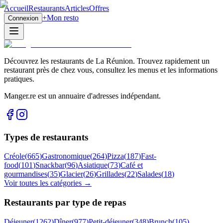
Accueil
Restaurants
Articles
Offres
+
Mon resto
Connexion
Découvrez les restaurants de La Réunion. Trouvez rapidement un
restaurant près de chez vous, consultez les menus et les informations
pratiques.
Manger.re est un annuaire d'adresses indépendant.
Types de restaurants
Créole
(
665
)
Gastronomique
(
264
)
Pizza
(
187
)
Fast-
food
(
101
)
Snackbar
(
96
)
Asiatique
(
73
)
Café et
gourmandises
(
35
)
Glacier
(
26
)
Grillades
(
22
)
Salades
(
18
)
Voir toutes les catégories →
Restaurants par type de repas
Déjeuner
(
1262
)
Dîner
(
977
)
Petit-déjeuner
(
348
)
Brunch
(
105
)