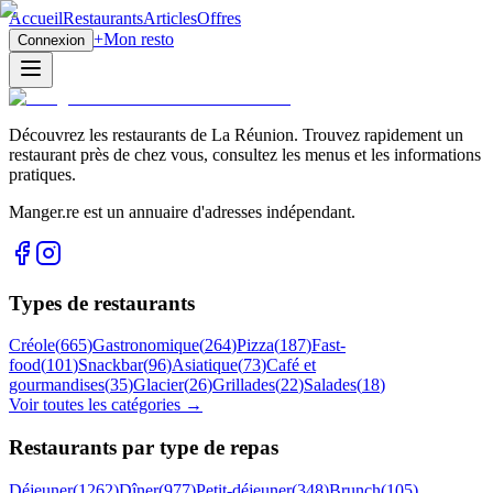
Accueil
Restaurants
Articles
Offres
+
Mon resto
Connexion
Découvrez les restaurants de La Réunion. Trouvez rapidement un
restaurant près de chez vous, consultez les menus et les informations
pratiques.
Manger.re est un annuaire d'adresses indépendant.
Types de restaurants
Créole
(
665
)
Gastronomique
(
264
)
Pizza
(
187
)
Fast-
food
(
101
)
Snackbar
(
96
)
Asiatique
(
73
)
Café et
gourmandises
(
35
)
Glacier
(
26
)
Grillades
(
22
)
Salades
(
18
)
Voir toutes les catégories →
Restaurants par type de repas
Déjeuner
(
1262
)
Dîner
(
977
)
Petit-déjeuner
(
348
)
Brunch
(
105
)