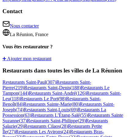
Contact
Nous contacter
La Réunion, France
Vous êtes restaurateur ?
➕ Ajouter mon restaurant
Restaurants dans toutes les villes de La Réunion
Restaurants
Saint-Paul
(
307
)
Restaurants
Saint-
Pierre
(
219
)
Restaurants
Saint-Denis
(
188
)
Restaurants
Le
Tampon
(
144
)
Restaurants
Saint-André
(
126
)
Restaurants
Saint-
Leu
(
118
)
Restaurants
Le Port
(
98
)
Restaurants
Saint-
Benoît
(
84
)
Restaurants
Sainte-Marie
(
80
)
Restaurants
Saint-
Joseph
(
74
)
Restaurants
Saint-Louis
(
69
)
Restaurants
La
Possession
(
63
)
Restaurants
L'Étang-Salé
(
55
)
Restaurants
Sainte
Suzanne
(
37
)
Restaurants
Saint-Philippe
(
29
)
Restaurants
Salazie
(
29
)
Restaurants
Cilaos
(
28
)
Restaurants
Petite
Île
(
27
)
Restaurants
Les Avirons
(
24
)
Restaurants
Bras-