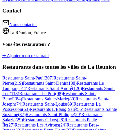
Contact
Nous contacter
La Réunion, France
Vous êtes restaurateur ?
➕ Ajouter mon restaurant
Restaurants dans toutes les villes de La Réunion
Restaurants
Saint-Paul
(
307
)
Restaurants
Saint-
Pierre
(
219
)
Restaurants
Saint-Denis
(
188
)
Restaurants
Le
Tampon
(
144
)
Restaurants
Saint-André
(
126
)
Restaurants
Saint-
Leu
(
118
)
Restaurants
Le Port
(
98
)
Restaurants
Saint-
Benoît
(
84
)
Restaurants
Sainte-Marie
(
80
)
Restaurants
Saint-
Joseph
(
74
)
Restaurants
Saint-Louis
(
69
)
Restaurants
La
Possession
(
63
)
Restaurants
L'Étang-Salé
(
55
)
Restaurants
Sainte
Suzanne
(
37
)
Restaurants
Saint-Philippe
(
29
)
Restaurants
Salazie
(
29
)
Restaurants
Cilaos
(
28
)
Restaurants
Petite
Île
(
27
)
Restaurants
Les Avirons
(
24
)
Restaurants
Bras-