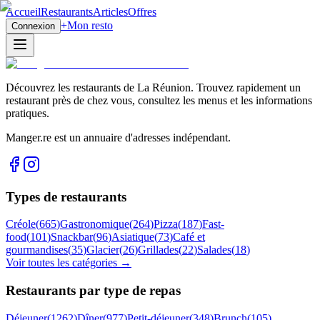
Accueil
Restaurants
Articles
Offres
+
Mon resto
Connexion
Découvrez les restaurants de La Réunion. Trouvez rapidement un
restaurant près de chez vous, consultez les menus et les informations
pratiques.
Manger.re est un annuaire d'adresses indépendant.
Types de restaurants
Créole
(
665
)
Gastronomique
(
264
)
Pizza
(
187
)
Fast-
food
(
101
)
Snackbar
(
96
)
Asiatique
(
73
)
Café et
gourmandises
(
35
)
Glacier
(
26
)
Grillades
(
22
)
Salades
(
18
)
Voir toutes les catégories →
Restaurants par type de repas
Déjeuner
(
1262
)
Dîner
(
977
)
Petit-déjeuner
(
348
)
Brunch
(
105
)