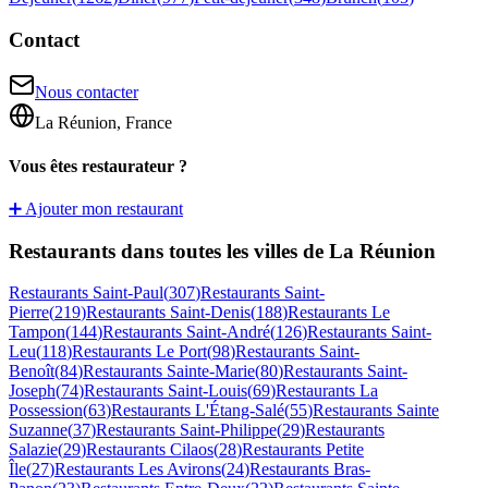
Contact
Nous contacter
La Réunion, France
Vous êtes restaurateur ?
➕ Ajouter mon restaurant
Restaurants dans toutes les villes de La Réunion
Restaurants
Saint-Paul
(
307
)
Restaurants
Saint-
Pierre
(
219
)
Restaurants
Saint-Denis
(
188
)
Restaurants
Le
Tampon
(
144
)
Restaurants
Saint-André
(
126
)
Restaurants
Saint-
Leu
(
118
)
Restaurants
Le Port
(
98
)
Restaurants
Saint-
Benoît
(
84
)
Restaurants
Sainte-Marie
(
80
)
Restaurants
Saint-
Joseph
(
74
)
Restaurants
Saint-Louis
(
69
)
Restaurants
La
Possession
(
63
)
Restaurants
L'Étang-Salé
(
55
)
Restaurants
Sainte
Suzanne
(
37
)
Restaurants
Saint-Philippe
(
29
)
Restaurants
Salazie
(
29
)
Restaurants
Cilaos
(
28
)
Restaurants
Petite
Île
(
27
)
Restaurants
Les Avirons
(
24
)
Restaurants
Bras-