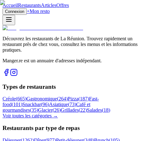
Accueil
Restaurants
Articles
Offres
+
Mon resto
Connexion
Découvrez les restaurants de La Réunion. Trouvez rapidement un
restaurant près de chez vous, consultez les menus et les informations
pratiques.
Manger.re est un annuaire d'adresses indépendant.
Types de restaurants
Créole
(
665
)
Gastronomique
(
264
)
Pizza
(
187
)
Fast-
food
(
101
)
Snackbar
(
96
)
Asiatique
(
73
)
Café et
gourmandises
(
35
)
Glacier
(
26
)
Grillades
(
22
)
Salades
(
18
)
Voir toutes les catégories →
Restaurants par type de repas
Déjeuner
(
1262
)
Dîner
(
977
)
Petit-déjeuner
(
348
)
Brunch
(
105
)