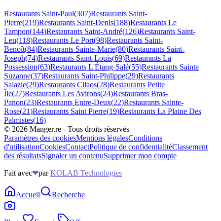
Restaurants
Saint-Paul
(
307
)
Restaurants
Saint-
Pierre
(
219
)
Restaurants
Saint-Denis
(
188
)
Restaurants
Le
Tampon
(
144
)
Restaurants
Saint-André
(
126
)
Restaurants
Saint-
Leu
(
118
)
Restaurants
Le Port
(
98
)
Restaurants
Saint-
Benoît
(
84
)
Restaurants
Sainte-Marie
(
80
)
Restaurants
Saint-
Joseph
(
74
)
Restaurants
Saint-Louis
(
69
)
Restaurants
La
Possession
(
63
)
Restaurants
L'Étang-Salé
(
55
)
Restaurants
Sainte
Suzanne
(
37
)
Restaurants
Saint-Philippe
(
29
)
Restaurants
Salazie
(
29
)
Restaurants
Cilaos
(
28
)
Restaurants
Petite
Île
(
27
)
Restaurants
Les Avirons
(
24
)
Restaurants
Bras-
Panon
(
23
)
Restaurants
Entre-Deux
(
22
)
Restaurants
Sainte-
Rose
(
21
)
Restaurants
Saint Pierre
(
19
)
Restaurants
La Plaine Des
Palmistes
(
16
)
©
2026
Manger.re - Tous droits réservés
Paramètres des cookies
Mentions légales
Conditions
d'utilisation
Cookies
Contact
Politique de confidentialité
Classement
des résultats
Signaler un contenu
Supprimer mon compte
Fait avec
❤
par
KOLAB Technologies
Accueil
Recherche