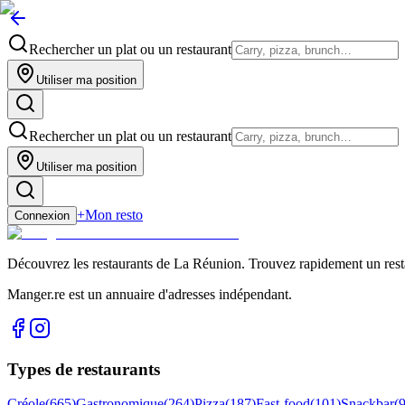
Rechercher un plat ou un restaurant
Utiliser ma position
Rechercher un plat ou un restaurant
Utiliser ma position
+
Mon resto
Connexion
Découvrez les restaurants de La Réunion. Trouvez rapidement un restau
Manger.re est un annuaire d'adresses indépendant.
Types de restaurants
Créole
(
665
)
Gastronomique
(
264
)
Pizza
(
187
)
Fast-food
(
101
)
Snackbar
(