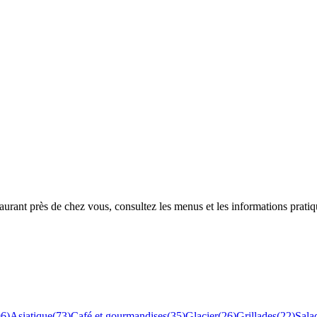
rant près de chez vous, consultez les menus et les informations pratiq
96
)
Asiatique
(
73
)
Café et gourmandises
(
35
)
Glacier
(
26
)
Grillades
(
22
)
Sala