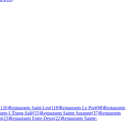
(
126
)
Restaurants
Saint-Leu
(
118
)
Restaurants
Le Port
(
98
)
Restaurants
rants
L'Étang-Salé
(
55
)
Restaurants
Sainte Suzanne
(
37
)
Restaurants
n
(
23
)
Restaurants
Entre-Deux
(
22
)
Restaurants
Sainte-