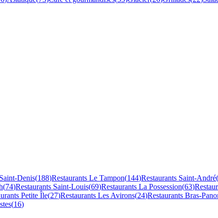
Saint-Denis
(
188
)
Restaurants
Le Tampon
(
144
)
Restaurants
Saint-André
h
(
74
)
Restaurants
Saint-Louis
(
69
)
Restaurants
La Possession
(
63
)
Restau
aurants
Petite Île
(
27
)
Restaurants
Les Avirons
(
24
)
Restaurants
Bras-Pano
stes
(
16
)