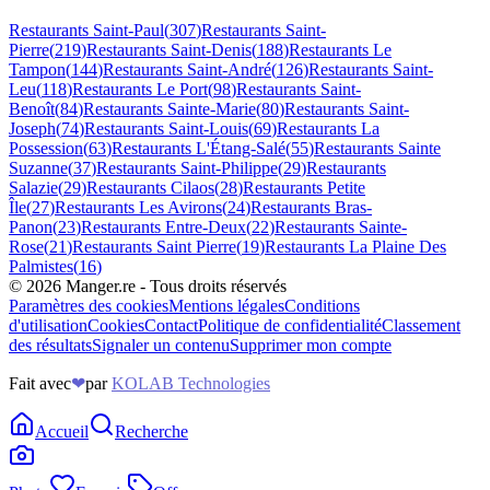
Restaurants
Saint-Paul
(
307
)
Restaurants
Saint-
Pierre
(
219
)
Restaurants
Saint-Denis
(
188
)
Restaurants
Le
Tampon
(
144
)
Restaurants
Saint-André
(
126
)
Restaurants
Saint-
Leu
(
118
)
Restaurants
Le Port
(
98
)
Restaurants
Saint-
Benoît
(
84
)
Restaurants
Sainte-Marie
(
80
)
Restaurants
Saint-
Joseph
(
74
)
Restaurants
Saint-Louis
(
69
)
Restaurants
La
Possession
(
63
)
Restaurants
L'Étang-Salé
(
55
)
Restaurants
Sainte
Suzanne
(
37
)
Restaurants
Saint-Philippe
(
29
)
Restaurants
Salazie
(
29
)
Restaurants
Cilaos
(
28
)
Restaurants
Petite
Île
(
27
)
Restaurants
Les Avirons
(
24
)
Restaurants
Bras-
Panon
(
23
)
Restaurants
Entre-Deux
(
22
)
Restaurants
Sainte-
Rose
(
21
)
Restaurants
Saint Pierre
(
19
)
Restaurants
La Plaine Des
Palmistes
(
16
)
©
2026
Manger.re - Tous droits réservés
Paramètres des cookies
Mentions légales
Conditions
d'utilisation
Cookies
Contact
Politique de confidentialité
Classement
des résultats
Signaler un contenu
Supprimer mon compte
Fait avec
❤
par
KOLAB Technologies
Accueil
Recherche