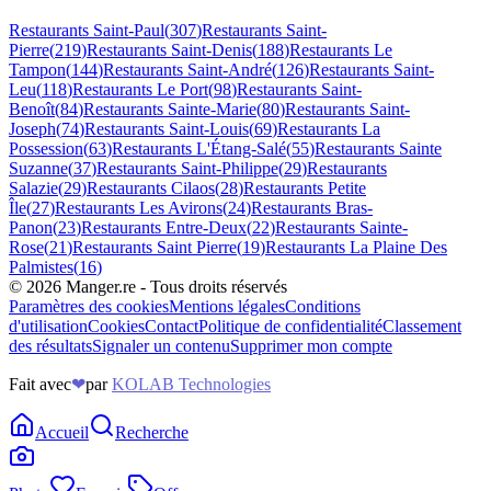
Restaurants
Saint-Paul
(
307
)
Restaurants
Saint-
Pierre
(
219
)
Restaurants
Saint-Denis
(
188
)
Restaurants
Le
Tampon
(
144
)
Restaurants
Saint-André
(
126
)
Restaurants
Saint-
Leu
(
118
)
Restaurants
Le Port
(
98
)
Restaurants
Saint-
Benoît
(
84
)
Restaurants
Sainte-Marie
(
80
)
Restaurants
Saint-
Joseph
(
74
)
Restaurants
Saint-Louis
(
69
)
Restaurants
La
Possession
(
63
)
Restaurants
L'Étang-Salé
(
55
)
Restaurants
Sainte
Suzanne
(
37
)
Restaurants
Saint-Philippe
(
29
)
Restaurants
Salazie
(
29
)
Restaurants
Cilaos
(
28
)
Restaurants
Petite
Île
(
27
)
Restaurants
Les Avirons
(
24
)
Restaurants
Bras-
Panon
(
23
)
Restaurants
Entre-Deux
(
22
)
Restaurants
Sainte-
Rose
(
21
)
Restaurants
Saint Pierre
(
19
)
Restaurants
La Plaine Des
Palmistes
(
16
)
©
2026
Manger.re - Tous droits réservés
Paramètres des cookies
Mentions légales
Conditions
d'utilisation
Cookies
Contact
Politique de confidentialité
Classement
des résultats
Signaler un contenu
Supprimer mon compte
Fait avec
❤
par
KOLAB Technologies
Accueil
Recherche