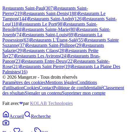
Restaurants
Saint-Paul
(
307
)
Restaurants
Saint-
Pierre
(
219
)
Restaurants
Saint-Denis
(
188
)
Restaurants
Le
Tampon
(
144
)
Restaurants
Saint-André
(
126
)
Restaurants
Saint-
Leu
(
118
)
Restaurants
Le Port
(
98
)
Restaurants
Saint-
Benoît
(
84
)
Restaurants
Sainte-Marie
(
80
)
Restaurants
Saint-
Joseph
(
74
)
Restaurants
Saint-Louis
(
69
)
Restaurants
La
Possession
(
63
)
Restaurants
L'Étang-Salé
(
55
)
Restaurants
Sainte
Suzanne
(
37
)
Restaurants
Saint-Philippe
(
29
)
Restaurants
Salazie
(
29
)
Restaurants
Cilaos
(
28
)
Restaurants
Petite
Île
(
27
)
Restaurants
Les Avirons
(
24
)
Restaurants
Bras-
Panon
(
23
)
Restaurants
Entre-Deux
(
22
)
Restaurants
Sainte-
Rose
(
21
)
Restaurants
Saint Pierre
(
19
)
Restaurants
La Plaine Des
Palmistes
(
16
)
©
2026
Manger.re - Tous droits réservés
Paramètres des cookies
Mentions légales
Conditions
d'utilisation
Cookies
Contact
Politique de confidentialité
Classement
des résultats
Signaler un contenu
Supprimer mon compte
Fait avec
❤
par
KOLAB Technologies
Accueil
Recherche