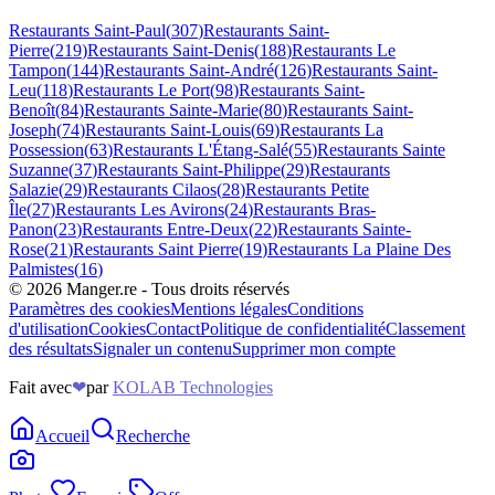
Restaurants
Saint-Paul
(
307
)
Restaurants
Saint-
Pierre
(
219
)
Restaurants
Saint-Denis
(
188
)
Restaurants
Le
Tampon
(
144
)
Restaurants
Saint-André
(
126
)
Restaurants
Saint-
Leu
(
118
)
Restaurants
Le Port
(
98
)
Restaurants
Saint-
Benoît
(
84
)
Restaurants
Sainte-Marie
(
80
)
Restaurants
Saint-
Joseph
(
74
)
Restaurants
Saint-Louis
(
69
)
Restaurants
La
Possession
(
63
)
Restaurants
L'Étang-Salé
(
55
)
Restaurants
Sainte
Suzanne
(
37
)
Restaurants
Saint-Philippe
(
29
)
Restaurants
Salazie
(
29
)
Restaurants
Cilaos
(
28
)
Restaurants
Petite
Île
(
27
)
Restaurants
Les Avirons
(
24
)
Restaurants
Bras-
Panon
(
23
)
Restaurants
Entre-Deux
(
22
)
Restaurants
Sainte-
Rose
(
21
)
Restaurants
Saint Pierre
(
19
)
Restaurants
La Plaine Des
Palmistes
(
16
)
©
2026
Manger.re - Tous droits réservés
Paramètres des cookies
Mentions légales
Conditions
d'utilisation
Cookies
Contact
Politique de confidentialité
Classement
des résultats
Signaler un contenu
Supprimer mon compte
Fait avec
❤
par
KOLAB Technologies
Accueil
Recherche