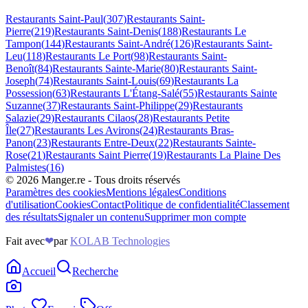
Restaurants
Saint-Paul
(
307
)
Restaurants
Saint-
Pierre
(
219
)
Restaurants
Saint-Denis
(
188
)
Restaurants
Le
Tampon
(
144
)
Restaurants
Saint-André
(
126
)
Restaurants
Saint-
Leu
(
118
)
Restaurants
Le Port
(
98
)
Restaurants
Saint-
Benoît
(
84
)
Restaurants
Sainte-Marie
(
80
)
Restaurants
Saint-
Joseph
(
74
)
Restaurants
Saint-Louis
(
69
)
Restaurants
La
Possession
(
63
)
Restaurants
L'Étang-Salé
(
55
)
Restaurants
Sainte
Suzanne
(
37
)
Restaurants
Saint-Philippe
(
29
)
Restaurants
Salazie
(
29
)
Restaurants
Cilaos
(
28
)
Restaurants
Petite
Île
(
27
)
Restaurants
Les Avirons
(
24
)
Restaurants
Bras-
Panon
(
23
)
Restaurants
Entre-Deux
(
22
)
Restaurants
Sainte-
Rose
(
21
)
Restaurants
Saint Pierre
(
19
)
Restaurants
La Plaine Des
Palmistes
(
16
)
©
2026
Manger.re - Tous droits réservés
Paramètres des cookies
Mentions légales
Conditions
d'utilisation
Cookies
Contact
Politique de confidentialité
Classement
des résultats
Signaler un contenu
Supprimer mon compte
Fait avec
❤
par
KOLAB Technologies
Accueil
Recherche