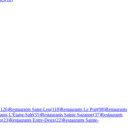
(
126
)
Restaurants
Saint-Leu
(
118
)
Restaurants
Le Port
(
98
)
Restaurants
rants
L'Étang-Salé
(
55
)
Restaurants
Sainte Suzanne
(
37
)
Restaurants
n
(
23
)
Restaurants
Entre-Deux
(
22
)
Restaurants
Sainte-