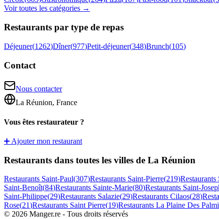
Voir toutes les catégories →
Restaurants par type de repas
Déjeuner
(
1262
)
Dîner
(
977
)
Petit-déjeuner
(
348
)
Brunch
(
105
)
Contact
Nous contacter
La Réunion, France
Vous êtes restaurateur ?
➕ Ajouter mon restaurant
Restaurants dans toutes les villes de La Réunion
Restaurants
Saint-Paul
(
307
)
Restaurants
Saint-Pierre
(
219
)
Restaurants
Saint-Benoît
(
84
)
Restaurants
Sainte-Marie
(
80
)
Restaurants
Saint-Josep
Saint-Philippe
(
29
)
Restaurants
Salazie
(
29
)
Restaurants
Cilaos
(
28
)
Rest
Rose
(
21
)
Restaurants
Saint Pierre
(
19
)
Restaurants
La Plaine Des Palmi
©
2026
Manger.re - Tous droits réservés