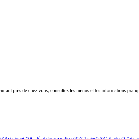
rant près de chez vous, consultez les menus et les informations pratiq
96
)
Asiatique
(
73
)
Café et gourmandises
(
35
)
Glacier
(
26
)
Grillades
(
22
)
Sala