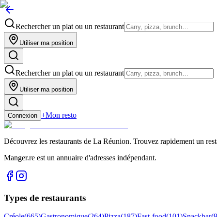
Rechercher un plat ou un restaurant
Utiliser ma position
Rechercher un plat ou un restaurant
Utiliser ma position
+
Mon resto
Connexion
Découvrez les restaurants de La Réunion. Trouvez rapidement un restau
Manger.re est un annuaire d'adresses indépendant.
Types de restaurants
Créole
(
665
)
Gastronomique
(
264
)
Pizza
(
187
)
Fast-food
(
101
)
Snackbar
(