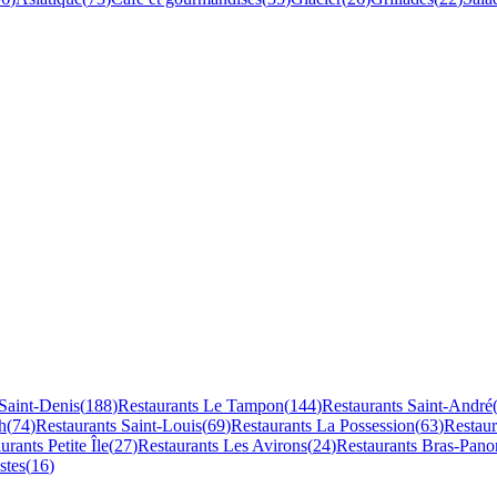
Saint-Denis
(
188
)
Restaurants
Le Tampon
(
144
)
Restaurants
Saint-André
h
(
74
)
Restaurants
Saint-Louis
(
69
)
Restaurants
La Possession
(
63
)
Restau
aurants
Petite Île
(
27
)
Restaurants
Les Avirons
(
24
)
Restaurants
Bras-Pano
stes
(
16
)