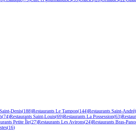
Saint-Denis
(
188
)
Restaurants
Le Tampon
(
144
)
Restaurants
Saint-André
h
(
74
)
Restaurants
Saint-Louis
(
69
)
Restaurants
La Possession
(
63
)
Restau
aurants
Petite Île
(
27
)
Restaurants
Les Avirons
(
24
)
Restaurants
Bras-Pano
stes
(
16
)