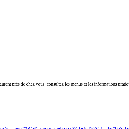
rant près de chez vous, consultez les menus et les informations pratiq
96
)
Asiatique
(
73
)
Café et gourmandises
(
35
)
Glacier
(
26
)
Grillades
(
22
)
Sala