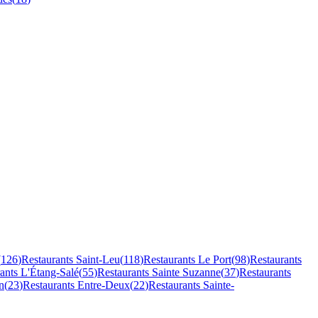
(
126
)
Restaurants
Saint-Leu
(
118
)
Restaurants
Le Port
(
98
)
Restaurants
rants
L'Étang-Salé
(
55
)
Restaurants
Sainte Suzanne
(
37
)
Restaurants
n
(
23
)
Restaurants
Entre-Deux
(
22
)
Restaurants
Sainte-