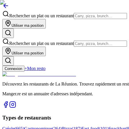
Rechercher un plat ou un restaurant
Utiliser ma position
Rechercher un plat ou un restaurant
Utiliser ma position
+
Mon resto
Connexion
Découvrez les restaurants de La Réunion. Trouvez rapidement un restau
Manger.re est un annuaire d'adresses indépendant.
Types de restaurants
Créole
(
665
)
Gastronomique
(
264
)
Pizza
(
187
)
Fast-food
(
101
)
Snackbar
(