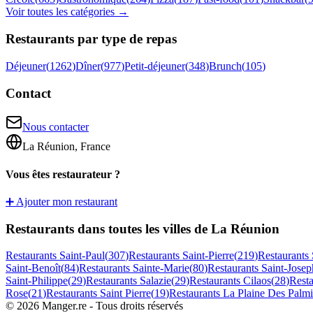
Voir toutes les catégories →
Restaurants par type de repas
Déjeuner
(
1262
)
Dîner
(
977
)
Petit-déjeuner
(
348
)
Brunch
(
105
)
Contact
Nous contacter
La Réunion, France
Vous êtes restaurateur ?
➕ Ajouter mon restaurant
Restaurants dans toutes les villes de La Réunion
Restaurants
Saint-Paul
(
307
)
Restaurants
Saint-Pierre
(
219
)
Restaurants
Saint-Benoît
(
84
)
Restaurants
Sainte-Marie
(
80
)
Restaurants
Saint-Josep
Saint-Philippe
(
29
)
Restaurants
Salazie
(
29
)
Restaurants
Cilaos
(
28
)
Rest
Rose
(
21
)
Restaurants
Saint Pierre
(
19
)
Restaurants
La Plaine Des Palmi
©
2026
Manger.re - Tous droits réservés