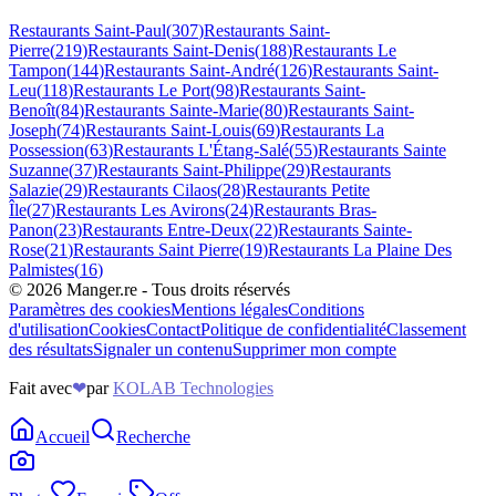
Restaurants
Saint-Paul
(
307
)
Restaurants
Saint-
Pierre
(
219
)
Restaurants
Saint-Denis
(
188
)
Restaurants
Le
Tampon
(
144
)
Restaurants
Saint-André
(
126
)
Restaurants
Saint-
Leu
(
118
)
Restaurants
Le Port
(
98
)
Restaurants
Saint-
Benoît
(
84
)
Restaurants
Sainte-Marie
(
80
)
Restaurants
Saint-
Joseph
(
74
)
Restaurants
Saint-Louis
(
69
)
Restaurants
La
Possession
(
63
)
Restaurants
L'Étang-Salé
(
55
)
Restaurants
Sainte
Suzanne
(
37
)
Restaurants
Saint-Philippe
(
29
)
Restaurants
Salazie
(
29
)
Restaurants
Cilaos
(
28
)
Restaurants
Petite
Île
(
27
)
Restaurants
Les Avirons
(
24
)
Restaurants
Bras-
Panon
(
23
)
Restaurants
Entre-Deux
(
22
)
Restaurants
Sainte-
Rose
(
21
)
Restaurants
Saint Pierre
(
19
)
Restaurants
La Plaine Des
Palmistes
(
16
)
©
2026
Manger.re - Tous droits réservés
Paramètres des cookies
Mentions légales
Conditions
d'utilisation
Cookies
Contact
Politique de confidentialité
Classement
des résultats
Signaler un contenu
Supprimer mon compte
Fait avec
❤
par
KOLAB Technologies
Accueil
Recherche