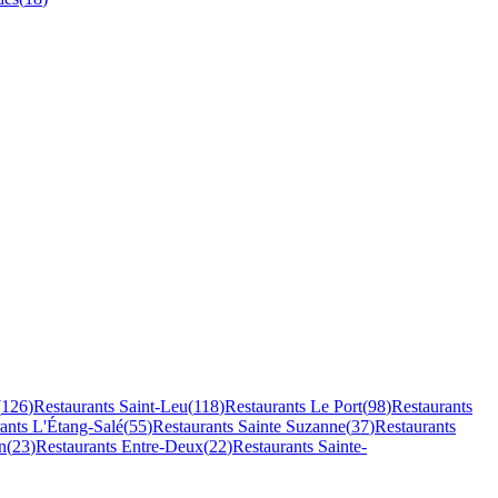
(
126
)
Restaurants
Saint-Leu
(
118
)
Restaurants
Le Port
(
98
)
Restaurants
rants
L'Étang-Salé
(
55
)
Restaurants
Sainte Suzanne
(
37
)
Restaurants
n
(
23
)
Restaurants
Entre-Deux
(
22
)
Restaurants
Sainte-