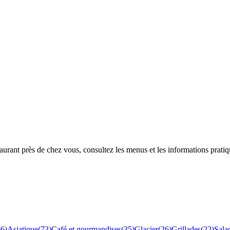
rant près de chez vous, consultez les menus et les informations pratiq
96
)
Asiatique
(
73
)
Café et gourmandises
(
35
)
Glacier
(
26
)
Grillades
(
22
)
Sala