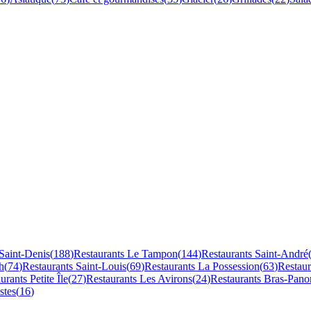
Saint-Denis
(
188
)
Restaurants
Le Tampon
(
144
)
Restaurants
Saint-André
h
(
74
)
Restaurants
Saint-Louis
(
69
)
Restaurants
La Possession
(
63
)
Restau
aurants
Petite Île
(
27
)
Restaurants
Les Avirons
(
24
)
Restaurants
Bras-Pano
stes
(
16
)