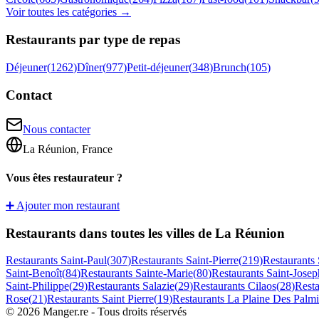
Voir toutes les catégories →
Restaurants par type de repas
Déjeuner
(
1262
)
Dîner
(
977
)
Petit-déjeuner
(
348
)
Brunch
(
105
)
Contact
Nous contacter
La Réunion, France
Vous êtes restaurateur ?
➕ Ajouter mon restaurant
Restaurants dans toutes les villes de La Réunion
Restaurants
Saint-Paul
(
307
)
Restaurants
Saint-Pierre
(
219
)
Restaurants
Saint-Benoît
(
84
)
Restaurants
Sainte-Marie
(
80
)
Restaurants
Saint-Josep
Saint-Philippe
(
29
)
Restaurants
Salazie
(
29
)
Restaurants
Cilaos
(
28
)
Rest
Rose
(
21
)
Restaurants
Saint Pierre
(
19
)
Restaurants
La Plaine Des Palmi
©
2026
Manger.re - Tous droits réservés