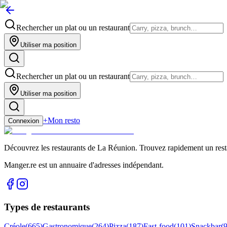
Rechercher un plat ou un restaurant
Utiliser ma position
Rechercher un plat ou un restaurant
Utiliser ma position
+
Mon resto
Connexion
Découvrez les restaurants de La Réunion. Trouvez rapidement un restau
Manger.re est un annuaire d'adresses indépendant.
Types de restaurants
Créole
(
665
)
Gastronomique
(
264
)
Pizza
(
187
)
Fast-food
(
101
)
Snackbar
(