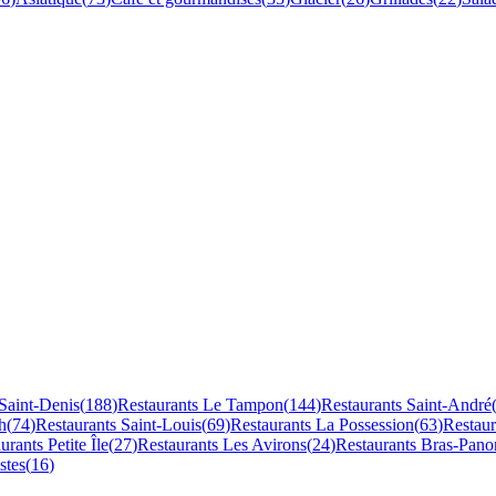
Saint-Denis
(
188
)
Restaurants
Le Tampon
(
144
)
Restaurants
Saint-André
h
(
74
)
Restaurants
Saint-Louis
(
69
)
Restaurants
La Possession
(
63
)
Restau
aurants
Petite Île
(
27
)
Restaurants
Les Avirons
(
24
)
Restaurants
Bras-Pano
stes
(
16
)