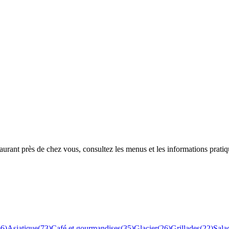
rant près de chez vous, consultez les menus et les informations pratiq
96
)
Asiatique
(
73
)
Café et gourmandises
(
35
)
Glacier
(
26
)
Grillades
(
22
)
Sala