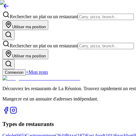
Rechercher un plat ou un restaurant
Utiliser ma position
Rechercher un plat ou un restaurant
Utiliser ma position
+
Mon resto
Connexion
Découvrez les restaurants de La Réunion. Trouvez rapidement un restau
Manger.re est un annuaire d'adresses indépendant.
Types de restaurants
Créole
(
665
)
Gastronomique
(
264
)
Pizza
(
187
)
Fast-food
(
101
)
Snackbar
(