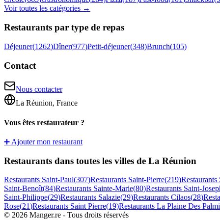
Voir toutes les catégories →
Restaurants par type de repas
Déjeuner
(
1262
)
Dîner
(
977
)
Petit-déjeuner
(
348
)
Brunch
(
105
)
Contact
Nous contacter
La Réunion, France
Vous êtes restaurateur ?
➕ Ajouter mon restaurant
Restaurants dans toutes les villes de La Réunion
Restaurants
Saint-Paul
(
307
)
Restaurants
Saint-Pierre
(
219
)
Restaurants
Saint-Benoît
(
84
)
Restaurants
Sainte-Marie
(
80
)
Restaurants
Saint-Josep
Saint-Philippe
(
29
)
Restaurants
Salazie
(
29
)
Restaurants
Cilaos
(
28
)
Rest
Rose
(
21
)
Restaurants
Saint Pierre
(
19
)
Restaurants
La Plaine Des Palmi
©
2026
Manger.re - Tous droits réservés