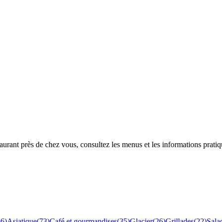
rant près de chez vous, consultez les menus et les informations pratiq
96
)
Asiatique
(
73
)
Café et gourmandises
(
35
)
Glacier
(
26
)
Grillades
(
22
)
Sala