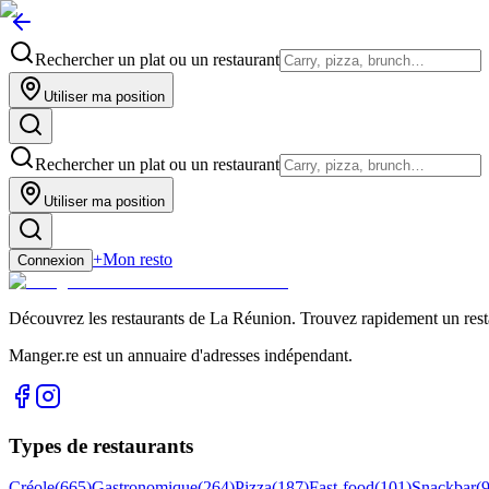
Rechercher un plat ou un restaurant
Utiliser ma position
Rechercher un plat ou un restaurant
Utiliser ma position
+
Mon resto
Connexion
Découvrez les restaurants de La Réunion. Trouvez rapidement un restau
Manger.re est un annuaire d'adresses indépendant.
Types de restaurants
Créole
(
665
)
Gastronomique
(
264
)
Pizza
(
187
)
Fast-food
(
101
)
Snackbar
(