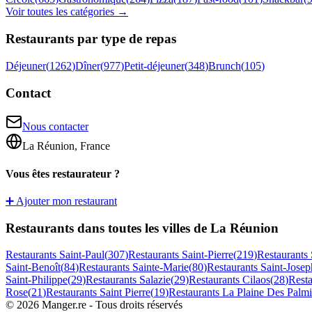
Voir toutes les catégories →
Restaurants par type de repas
Déjeuner
(
1262
)
Dîner
(
977
)
Petit-déjeuner
(
348
)
Brunch
(
105
)
Contact
Nous contacter
La Réunion, France
Vous êtes restaurateur ?
➕ Ajouter mon restaurant
Restaurants dans toutes les villes de La Réunion
Restaurants
Saint-Paul
(
307
)
Restaurants
Saint-Pierre
(
219
)
Restaurants
Saint-Benoît
(
84
)
Restaurants
Sainte-Marie
(
80
)
Restaurants
Saint-Josep
Saint-Philippe
(
29
)
Restaurants
Salazie
(
29
)
Restaurants
Cilaos
(
28
)
Rest
Rose
(
21
)
Restaurants
Saint Pierre
(
19
)
Restaurants
La Plaine Des Palmi
©
2026
Manger.re - Tous droits réservés