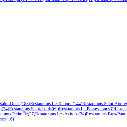
Saint-Denis
(
188
)
Restaurants
Le Tampon
(
144
)
Restaurants
Saint-André
h
(
74
)
Restaurants
Saint-Louis
(
69
)
Restaurants
La Possession
(
63
)
Restau
aurants
Petite Île
(
27
)
Restaurants
Les Avirons
(
24
)
Restaurants
Bras-Pano
stes
(
16
)