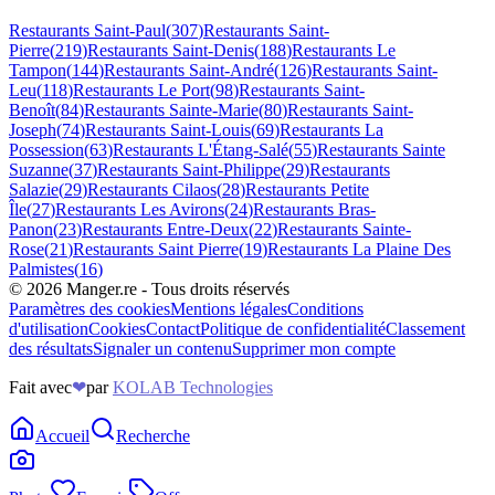
Restaurants
Saint-Paul
(
307
)
Restaurants
Saint-
Pierre
(
219
)
Restaurants
Saint-Denis
(
188
)
Restaurants
Le
Tampon
(
144
)
Restaurants
Saint-André
(
126
)
Restaurants
Saint-
Leu
(
118
)
Restaurants
Le Port
(
98
)
Restaurants
Saint-
Benoît
(
84
)
Restaurants
Sainte-Marie
(
80
)
Restaurants
Saint-
Joseph
(
74
)
Restaurants
Saint-Louis
(
69
)
Restaurants
La
Possession
(
63
)
Restaurants
L'Étang-Salé
(
55
)
Restaurants
Sainte
Suzanne
(
37
)
Restaurants
Saint-Philippe
(
29
)
Restaurants
Salazie
(
29
)
Restaurants
Cilaos
(
28
)
Restaurants
Petite
Île
(
27
)
Restaurants
Les Avirons
(
24
)
Restaurants
Bras-
Panon
(
23
)
Restaurants
Entre-Deux
(
22
)
Restaurants
Sainte-
Rose
(
21
)
Restaurants
Saint Pierre
(
19
)
Restaurants
La Plaine Des
Palmistes
(
16
)
©
2026
Manger.re - Tous droits réservés
Paramètres des cookies
Mentions légales
Conditions
d'utilisation
Cookies
Contact
Politique de confidentialité
Classement
des résultats
Signaler un contenu
Supprimer mon compte
Fait avec
❤
par
KOLAB Technologies
Accueil
Recherche