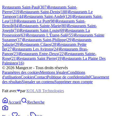
Restaurants
Saint-Paul
(
307
)
Restaurants
Saint-
Pierre
(
219
)
Restaurants
Saint-Denis
(
188
)
Restaurants
Le
Tampon
(
144
)
Restaurants
Saint-André
(
126
)
Restaurants
Saint-
Leu
(
118
)
Restaurants
Le Port
(
98
)
Restaurants
Saint-
Benoît
(
84
)
Restaurants
Sainte-Marie
(
80
)
Restaurants
Saint-
Joseph
(
74
)
Restaurants
Saint-Louis
(
69
)
Restaurants
La
Possession
(
63
)
Restaurants
L'Étang-Salé
(
55
)
Restaurants
Sainte
Suzanne
(
37
)
Restaurants
Saint-Philippe
(
29
)
Restaurants
Salazie
(
29
)
Restaurants
Cilaos
(
28
)
Restaurants
Petite
Île
(
27
)
Restaurants
Les Avirons
(
24
)
Restaurants
Bras-
Panon
(
23
)
Restaurants
Entre-Deux
(
22
)
Restaurants
Sainte-
Rose
(
21
)
Restaurants
Saint Pierre
(
19
)
Restaurants
La Plaine Des
Palmistes
(
16
)
©
2026
Manger.re - Tous droits réservés
Paramètres des cookies
Mentions légales
Conditions
d'utilisation
Cookies
Contact
Politique de confidentialité
Classement
des résultats
Signaler un contenu
Supprimer mon compte
Fait avec
❤
par
KOLAB Technologies
Accueil
Recherche