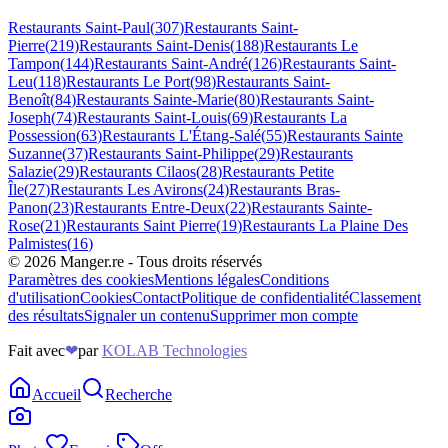
Restaurants
Saint-Paul
(
307
)
Restaurants
Saint-
Pierre
(
219
)
Restaurants
Saint-Denis
(
188
)
Restaurants
Le
Tampon
(
144
)
Restaurants
Saint-André
(
126
)
Restaurants
Saint-
Leu
(
118
)
Restaurants
Le Port
(
98
)
Restaurants
Saint-
Benoît
(
84
)
Restaurants
Sainte-Marie
(
80
)
Restaurants
Saint-
Joseph
(
74
)
Restaurants
Saint-Louis
(
69
)
Restaurants
La
Possession
(
63
)
Restaurants
L'Étang-Salé
(
55
)
Restaurants
Sainte
Suzanne
(
37
)
Restaurants
Saint-Philippe
(
29
)
Restaurants
Salazie
(
29
)
Restaurants
Cilaos
(
28
)
Restaurants
Petite
Île
(
27
)
Restaurants
Les Avirons
(
24
)
Restaurants
Bras-
Panon
(
23
)
Restaurants
Entre-Deux
(
22
)
Restaurants
Sainte-
Rose
(
21
)
Restaurants
Saint Pierre
(
19
)
Restaurants
La Plaine Des
Palmistes
(
16
)
©
2026
Manger.re - Tous droits réservés
Paramètres des cookies
Mentions légales
Conditions
d'utilisation
Cookies
Contact
Politique de confidentialité
Classement
des résultats
Signaler un contenu
Supprimer mon compte
Fait avec
❤
par
KOLAB Technologies
Accueil
Recherche