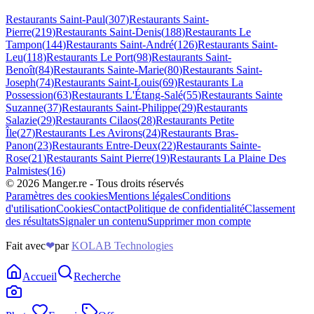
Restaurants
Saint-Paul
(
307
)
Restaurants
Saint-
Pierre
(
219
)
Restaurants
Saint-Denis
(
188
)
Restaurants
Le
Tampon
(
144
)
Restaurants
Saint-André
(
126
)
Restaurants
Saint-
Leu
(
118
)
Restaurants
Le Port
(
98
)
Restaurants
Saint-
Benoît
(
84
)
Restaurants
Sainte-Marie
(
80
)
Restaurants
Saint-
Joseph
(
74
)
Restaurants
Saint-Louis
(
69
)
Restaurants
La
Possession
(
63
)
Restaurants
L'Étang-Salé
(
55
)
Restaurants
Sainte
Suzanne
(
37
)
Restaurants
Saint-Philippe
(
29
)
Restaurants
Salazie
(
29
)
Restaurants
Cilaos
(
28
)
Restaurants
Petite
Île
(
27
)
Restaurants
Les Avirons
(
24
)
Restaurants
Bras-
Panon
(
23
)
Restaurants
Entre-Deux
(
22
)
Restaurants
Sainte-
Rose
(
21
)
Restaurants
Saint Pierre
(
19
)
Restaurants
La Plaine Des
Palmistes
(
16
)
©
2026
Manger.re - Tous droits réservés
Paramètres des cookies
Mentions légales
Conditions
d'utilisation
Cookies
Contact
Politique de confidentialité
Classement
des résultats
Signaler un contenu
Supprimer mon compte
Fait avec
❤
par
KOLAB Technologies
Accueil
Recherche