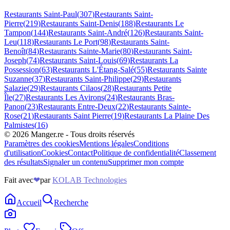
Restaurants
Saint-Paul
(
307
)
Restaurants
Saint-
Pierre
(
219
)
Restaurants
Saint-Denis
(
188
)
Restaurants
Le
Tampon
(
144
)
Restaurants
Saint-André
(
126
)
Restaurants
Saint-
Leu
(
118
)
Restaurants
Le Port
(
98
)
Restaurants
Saint-
Benoît
(
84
)
Restaurants
Sainte-Marie
(
80
)
Restaurants
Saint-
Joseph
(
74
)
Restaurants
Saint-Louis
(
69
)
Restaurants
La
Possession
(
63
)
Restaurants
L'Étang-Salé
(
55
)
Restaurants
Sainte
Suzanne
(
37
)
Restaurants
Saint-Philippe
(
29
)
Restaurants
Salazie
(
29
)
Restaurants
Cilaos
(
28
)
Restaurants
Petite
Île
(
27
)
Restaurants
Les Avirons
(
24
)
Restaurants
Bras-
Panon
(
23
)
Restaurants
Entre-Deux
(
22
)
Restaurants
Sainte-
Rose
(
21
)
Restaurants
Saint Pierre
(
19
)
Restaurants
La Plaine Des
Palmistes
(
16
)
©
2026
Manger.re - Tous droits réservés
Paramètres des cookies
Mentions légales
Conditions
d'utilisation
Cookies
Contact
Politique de confidentialité
Classement
des résultats
Signaler un contenu
Supprimer mon compte
Fait avec
❤
par
KOLAB Technologies
Accueil
Recherche