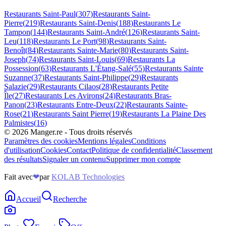
Restaurants
Saint-Paul
(
307
)
Restaurants
Saint-
Pierre
(
219
)
Restaurants
Saint-Denis
(
188
)
Restaurants
Le
Tampon
(
144
)
Restaurants
Saint-André
(
126
)
Restaurants
Saint-
Leu
(
118
)
Restaurants
Le Port
(
98
)
Restaurants
Saint-
Benoît
(
84
)
Restaurants
Sainte-Marie
(
80
)
Restaurants
Saint-
Joseph
(
74
)
Restaurants
Saint-Louis
(
69
)
Restaurants
La
Possession
(
63
)
Restaurants
L'Étang-Salé
(
55
)
Restaurants
Sainte
Suzanne
(
37
)
Restaurants
Saint-Philippe
(
29
)
Restaurants
Salazie
(
29
)
Restaurants
Cilaos
(
28
)
Restaurants
Petite
Île
(
27
)
Restaurants
Les Avirons
(
24
)
Restaurants
Bras-
Panon
(
23
)
Restaurants
Entre-Deux
(
22
)
Restaurants
Sainte-
Rose
(
21
)
Restaurants
Saint Pierre
(
19
)
Restaurants
La Plaine Des
Palmistes
(
16
)
©
2026
Manger.re - Tous droits réservés
Paramètres des cookies
Mentions légales
Conditions
d'utilisation
Cookies
Contact
Politique de confidentialité
Classement
des résultats
Signaler un contenu
Supprimer mon compte
Fait avec
❤
par
KOLAB Technologies
Accueil
Recherche