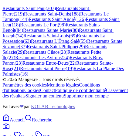
Restaurants
Saint-Paul
(
307
)
Restaurants
Saint-
Pierre
(
219
)
Restaurants
Saint-Denis
(
188
)
Restaurants
Le
Tampon
(
144
)
Restaurants
Saint-André
(
126
)
Restaurants
Saint-
Leu
(
118
)
Restaurants
Le Port
(
98
)
Restaurants
Saint-
Benoît
(
84
)
Restaurants
Sainte-Marie
(
80
)
Restaurants
Saint-
Joseph
(
74
)
Restaurants
Saint-Louis
(
69
)
Restaurants
La
Possession
(
63
)
Restaurants
L'Étang-Salé
(
55
)
Restaurants
Sainte
Suzanne
(
37
)
Restaurants
Saint-Philippe
(
29
)
Restaurants
Salazie
(
29
)
Restaurants
Cilaos
(
28
)
Restaurants
Petite
Île
(
27
)
Restaurants
Les Avirons
(
24
)
Restaurants
Bras-
Panon
(
23
)
Restaurants
Entre-Deux
(
22
)
Restaurants
Sainte-
Rose
(
21
)
Restaurants
Saint Pierre
(
19
)
Restaurants
La Plaine Des
Palmistes
(
16
)
©
2026
Manger.re - Tous droits réservés
Paramètres des cookies
Mentions légales
Conditions
d'utilisation
Cookies
Contact
Politique de confidentialité
Classement
des résultats
Signaler un contenu
Supprimer mon compte
Fait avec
❤
par
KOLAB Technologies
Accueil
Recherche