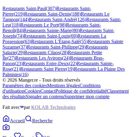
Restaurants
Saint-Paul
(
307
)
Restaurants
Saint-
Pierre
(
219
)
Restaurants
Saint-Denis
(
188
)
Restaurants
Le
Tampon
(
144
)
Restaurants
Saint-André
(
126
)
Restaurants
Saint-
Leu
(
118
)
Restaurants
Le Port
(
98
)
Restaurants
Saint-
Benoît
(
84
)
Restaurants
Sainte-Marie
(
80
)
Restaurants
Saint-
Joseph
(
74
)
Restaurants
Saint-Louis
(
69
)
Restaurants
La
Possession
(
63
)
Restaurants
L'Étang-Salé
(
55
)
Restaurants
Sainte
Suzanne
(
37
)
Restaurants
Saint-Philippe
(
29
)
Restaurants
Salazie
(
29
)
Restaurants
Cilaos
(
28
)
Restaurants
Petite
Île
(
27
)
Restaurants
Les Avirons
(
24
)
Restaurants
Bras-
Panon
(
23
)
Restaurants
Entre-Deux
(
22
)
Restaurants
Sainte-
Rose
(
21
)
Restaurants
Saint Pierre
(
19
)
Restaurants
La Plaine Des
Palmistes
(
16
)
©
2026
Manger.re - Tous droits réservés
Paramètres des cookies
Mentions légales
Conditions
d'utilisation
Cookies
Contact
Politique de confidentialité
Classement
des résultats
Signaler un contenu
Supprimer mon compte
Fait avec
❤
par
KOLAB Technologies
Accueil
Recherche