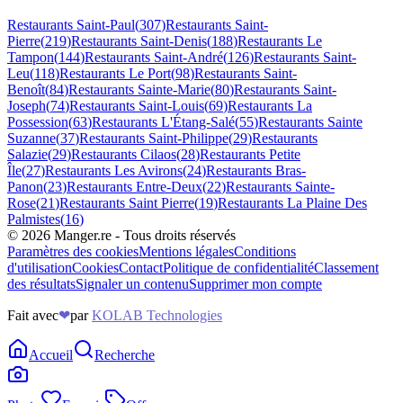
Restaurants
Saint-Paul
(
307
)
Restaurants
Saint-
Pierre
(
219
)
Restaurants
Saint-Denis
(
188
)
Restaurants
Le
Tampon
(
144
)
Restaurants
Saint-André
(
126
)
Restaurants
Saint-
Leu
(
118
)
Restaurants
Le Port
(
98
)
Restaurants
Saint-
Benoît
(
84
)
Restaurants
Sainte-Marie
(
80
)
Restaurants
Saint-
Joseph
(
74
)
Restaurants
Saint-Louis
(
69
)
Restaurants
La
Possession
(
63
)
Restaurants
L'Étang-Salé
(
55
)
Restaurants
Sainte
Suzanne
(
37
)
Restaurants
Saint-Philippe
(
29
)
Restaurants
Salazie
(
29
)
Restaurants
Cilaos
(
28
)
Restaurants
Petite
Île
(
27
)
Restaurants
Les Avirons
(
24
)
Restaurants
Bras-
Panon
(
23
)
Restaurants
Entre-Deux
(
22
)
Restaurants
Sainte-
Rose
(
21
)
Restaurants
Saint Pierre
(
19
)
Restaurants
La Plaine Des
Palmistes
(
16
)
©
2026
Manger.re - Tous droits réservés
Paramètres des cookies
Mentions légales
Conditions
d'utilisation
Cookies
Contact
Politique de confidentialité
Classement
des résultats
Signaler un contenu
Supprimer mon compte
Fait avec
❤
par
KOLAB Technologies
Accueil
Recherche