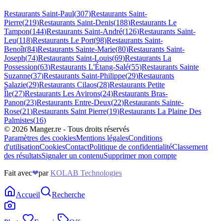
Restaurants
Saint-Paul
(
307
)
Restaurants
Saint-
Pierre
(
219
)
Restaurants
Saint-Denis
(
188
)
Restaurants
Le
Tampon
(
144
)
Restaurants
Saint-André
(
126
)
Restaurants
Saint-
Leu
(
118
)
Restaurants
Le Port
(
98
)
Restaurants
Saint-
Benoît
(
84
)
Restaurants
Sainte-Marie
(
80
)
Restaurants
Saint-
Joseph
(
74
)
Restaurants
Saint-Louis
(
69
)
Restaurants
La
Possession
(
63
)
Restaurants
L'Étang-Salé
(
55
)
Restaurants
Sainte
Suzanne
(
37
)
Restaurants
Saint-Philippe
(
29
)
Restaurants
Salazie
(
29
)
Restaurants
Cilaos
(
28
)
Restaurants
Petite
Île
(
27
)
Restaurants
Les Avirons
(
24
)
Restaurants
Bras-
Panon
(
23
)
Restaurants
Entre-Deux
(
22
)
Restaurants
Sainte-
Rose
(
21
)
Restaurants
Saint Pierre
(
19
)
Restaurants
La Plaine Des
Palmistes
(
16
)
©
2026
Manger.re - Tous droits réservés
Paramètres des cookies
Mentions légales
Conditions
d'utilisation
Cookies
Contact
Politique de confidentialité
Classement
des résultats
Signaler un contenu
Supprimer mon compte
Fait avec
❤
par
KOLAB Technologies
Accueil
Recherche