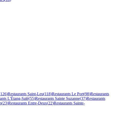
(
126
)
Restaurants
Saint-Leu
(
118
)
Restaurants
Le Port
(
98
)
Restaurants
rants
L'Étang-Salé
(
55
)
Restaurants
Sainte Suzanne
(
37
)
Restaurants
n
(
23
)
Restaurants
Entre-Deux
(
22
)
Restaurants
Sainte-