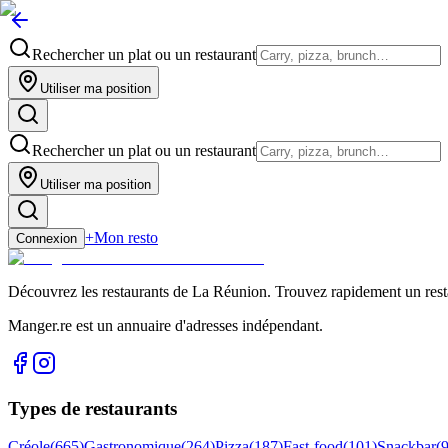
Rechercher un plat ou un restaurant
Utiliser ma position
Rechercher un plat ou un restaurant
Utiliser ma position
+
Mon resto
Connexion
Découvrez les restaurants de La Réunion. Trouvez rapidement un restau
Manger.re est un annuaire d'adresses indépendant.
Types de restaurants
Créole
(
665
)
Gastronomique
(
264
)
Pizza
(
187
)
Fast-food
(
101
)
Snackbar
(