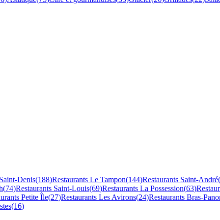
Saint-Denis
(
188
)
Restaurants
Le Tampon
(
144
)
Restaurants
Saint-André
h
(
74
)
Restaurants
Saint-Louis
(
69
)
Restaurants
La Possession
(
63
)
Restau
aurants
Petite Île
(
27
)
Restaurants
Les Avirons
(
24
)
Restaurants
Bras-Pano
stes
(
16
)