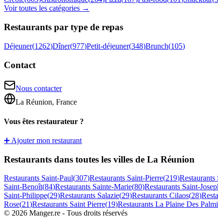
Voir toutes les catégories →
Restaurants par type de repas
Déjeuner
(
1262
)
Dîner
(
977
)
Petit-déjeuner
(
348
)
Brunch
(
105
)
Contact
Nous contacter
La Réunion, France
Vous êtes restaurateur ?
➕ Ajouter mon restaurant
Restaurants dans toutes les villes de La Réunion
Restaurants
Saint-Paul
(
307
)
Restaurants
Saint-Pierre
(
219
)
Restaurants
Saint-Benoît
(
84
)
Restaurants
Sainte-Marie
(
80
)
Restaurants
Saint-Josep
Saint-Philippe
(
29
)
Restaurants
Salazie
(
29
)
Restaurants
Cilaos
(
28
)
Rest
Rose
(
21
)
Restaurants
Saint Pierre
(
19
)
Restaurants
La Plaine Des Palmi
©
2026
Manger.re - Tous droits réservés