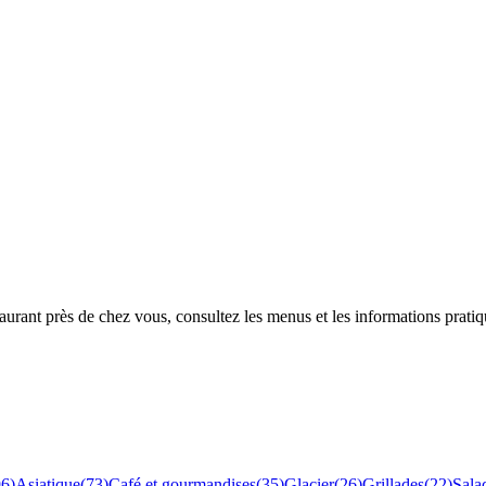
rant près de chez vous, consultez les menus et les informations pratiq
96
)
Asiatique
(
73
)
Café et gourmandises
(
35
)
Glacier
(
26
)
Grillades
(
22
)
Sala