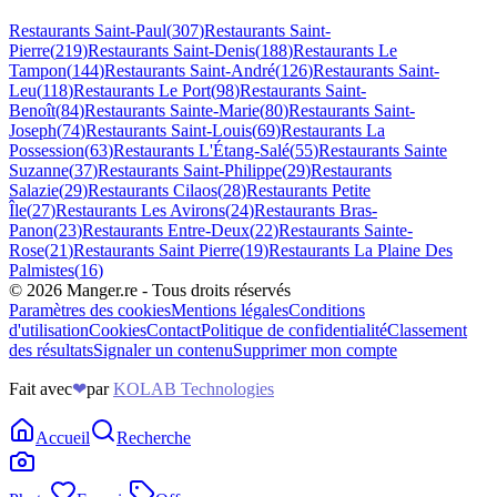
Restaurants
Saint-Paul
(
307
)
Restaurants
Saint-
Pierre
(
219
)
Restaurants
Saint-Denis
(
188
)
Restaurants
Le
Tampon
(
144
)
Restaurants
Saint-André
(
126
)
Restaurants
Saint-
Leu
(
118
)
Restaurants
Le Port
(
98
)
Restaurants
Saint-
Benoît
(
84
)
Restaurants
Sainte-Marie
(
80
)
Restaurants
Saint-
Joseph
(
74
)
Restaurants
Saint-Louis
(
69
)
Restaurants
La
Possession
(
63
)
Restaurants
L'Étang-Salé
(
55
)
Restaurants
Sainte
Suzanne
(
37
)
Restaurants
Saint-Philippe
(
29
)
Restaurants
Salazie
(
29
)
Restaurants
Cilaos
(
28
)
Restaurants
Petite
Île
(
27
)
Restaurants
Les Avirons
(
24
)
Restaurants
Bras-
Panon
(
23
)
Restaurants
Entre-Deux
(
22
)
Restaurants
Sainte-
Rose
(
21
)
Restaurants
Saint Pierre
(
19
)
Restaurants
La Plaine Des
Palmistes
(
16
)
©
2026
Manger.re - Tous droits réservés
Paramètres des cookies
Mentions légales
Conditions
d'utilisation
Cookies
Contact
Politique de confidentialité
Classement
des résultats
Signaler un contenu
Supprimer mon compte
Fait avec
❤
par
KOLAB Technologies
Accueil
Recherche