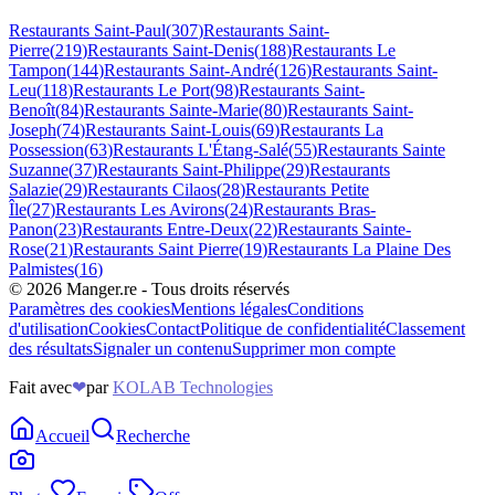
Restaurants
Saint-Paul
(
307
)
Restaurants
Saint-
Pierre
(
219
)
Restaurants
Saint-Denis
(
188
)
Restaurants
Le
Tampon
(
144
)
Restaurants
Saint-André
(
126
)
Restaurants
Saint-
Leu
(
118
)
Restaurants
Le Port
(
98
)
Restaurants
Saint-
Benoît
(
84
)
Restaurants
Sainte-Marie
(
80
)
Restaurants
Saint-
Joseph
(
74
)
Restaurants
Saint-Louis
(
69
)
Restaurants
La
Possession
(
63
)
Restaurants
L'Étang-Salé
(
55
)
Restaurants
Sainte
Suzanne
(
37
)
Restaurants
Saint-Philippe
(
29
)
Restaurants
Salazie
(
29
)
Restaurants
Cilaos
(
28
)
Restaurants
Petite
Île
(
27
)
Restaurants
Les Avirons
(
24
)
Restaurants
Bras-
Panon
(
23
)
Restaurants
Entre-Deux
(
22
)
Restaurants
Sainte-
Rose
(
21
)
Restaurants
Saint Pierre
(
19
)
Restaurants
La Plaine Des
Palmistes
(
16
)
©
2026
Manger.re - Tous droits réservés
Paramètres des cookies
Mentions légales
Conditions
d'utilisation
Cookies
Contact
Politique de confidentialité
Classement
des résultats
Signaler un contenu
Supprimer mon compte
Fait avec
❤
par
KOLAB Technologies
Accueil
Recherche