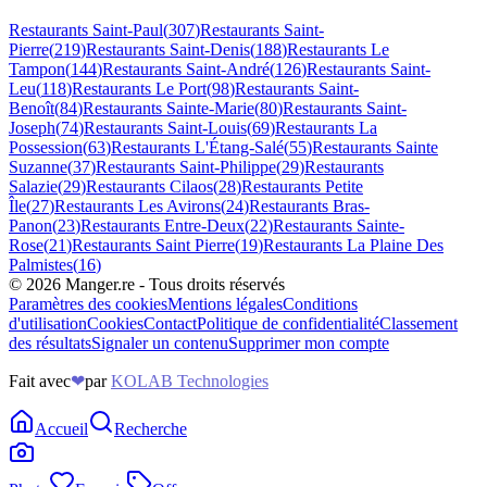
Restaurants
Saint-Paul
(
307
)
Restaurants
Saint-
Pierre
(
219
)
Restaurants
Saint-Denis
(
188
)
Restaurants
Le
Tampon
(
144
)
Restaurants
Saint-André
(
126
)
Restaurants
Saint-
Leu
(
118
)
Restaurants
Le Port
(
98
)
Restaurants
Saint-
Benoît
(
84
)
Restaurants
Sainte-Marie
(
80
)
Restaurants
Saint-
Joseph
(
74
)
Restaurants
Saint-Louis
(
69
)
Restaurants
La
Possession
(
63
)
Restaurants
L'Étang-Salé
(
55
)
Restaurants
Sainte
Suzanne
(
37
)
Restaurants
Saint-Philippe
(
29
)
Restaurants
Salazie
(
29
)
Restaurants
Cilaos
(
28
)
Restaurants
Petite
Île
(
27
)
Restaurants
Les Avirons
(
24
)
Restaurants
Bras-
Panon
(
23
)
Restaurants
Entre-Deux
(
22
)
Restaurants
Sainte-
Rose
(
21
)
Restaurants
Saint Pierre
(
19
)
Restaurants
La Plaine Des
Palmistes
(
16
)
©
2026
Manger.re - Tous droits réservés
Paramètres des cookies
Mentions légales
Conditions
d'utilisation
Cookies
Contact
Politique de confidentialité
Classement
des résultats
Signaler un contenu
Supprimer mon compte
Fait avec
❤
par
KOLAB Technologies
Accueil
Recherche