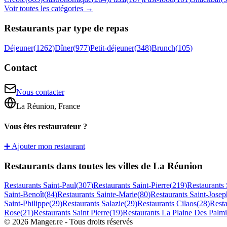
Voir toutes les catégories →
Restaurants par type de repas
Déjeuner
(
1262
)
Dîner
(
977
)
Petit-déjeuner
(
348
)
Brunch
(
105
)
Contact
Nous contacter
La Réunion, France
Vous êtes restaurateur ?
➕ Ajouter mon restaurant
Restaurants dans toutes les villes de La Réunion
Restaurants
Saint-Paul
(
307
)
Restaurants
Saint-Pierre
(
219
)
Restaurants
Saint-Benoît
(
84
)
Restaurants
Sainte-Marie
(
80
)
Restaurants
Saint-Josep
Saint-Philippe
(
29
)
Restaurants
Salazie
(
29
)
Restaurants
Cilaos
(
28
)
Rest
Rose
(
21
)
Restaurants
Saint Pierre
(
19
)
Restaurants
La Plaine Des Palmi
©
2026
Manger.re - Tous droits réservés