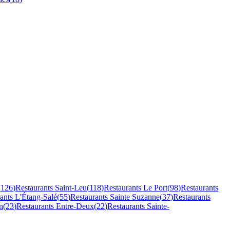
(
126
)
Restaurants
Saint-Leu
(
118
)
Restaurants
Le Port
(
98
)
Restaurants
rants
L'Étang-Salé
(
55
)
Restaurants
Sainte Suzanne
(
37
)
Restaurants
n
(
23
)
Restaurants
Entre-Deux
(
22
)
Restaurants
Sainte-