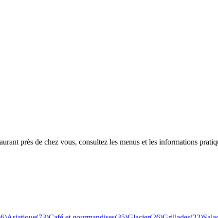
rant près de chez vous, consultez les menus et les informations pratiq
96
)
Asiatique
(
73
)
Café et gourmandises
(
35
)
Glacier
(
26
)
Grillades
(
22
)
Sala