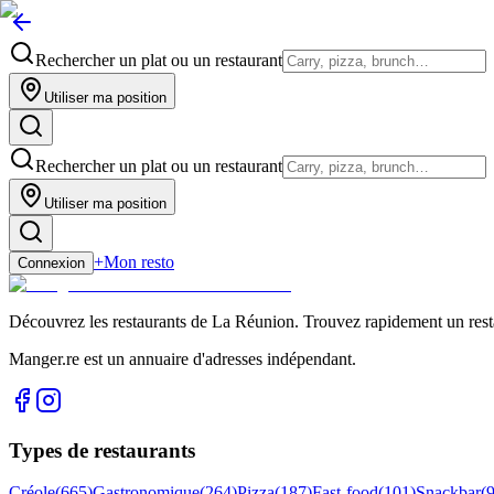
Rechercher un plat ou un restaurant
Utiliser ma position
Rechercher un plat ou un restaurant
Utiliser ma position
+
Mon resto
Connexion
Découvrez les restaurants de La Réunion. Trouvez rapidement un restau
Manger.re est un annuaire d'adresses indépendant.
Types de restaurants
Créole
(
665
)
Gastronomique
(
264
)
Pizza
(
187
)
Fast-food
(
101
)
Snackbar
(