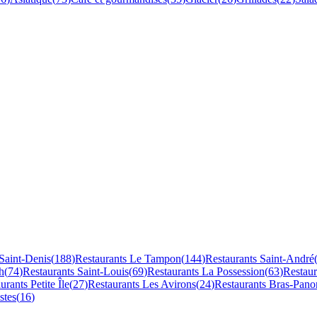
Saint-Denis
(
188
)
Restaurants
Le Tampon
(
144
)
Restaurants
Saint-André
h
(
74
)
Restaurants
Saint-Louis
(
69
)
Restaurants
La Possession
(
63
)
Restau
aurants
Petite Île
(
27
)
Restaurants
Les Avirons
(
24
)
Restaurants
Bras-Pano
stes
(
16
)