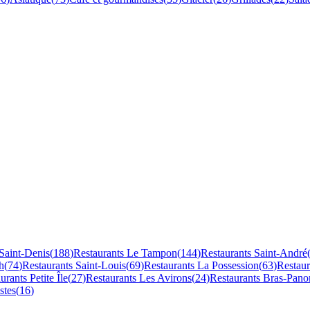
Saint-Denis
(
188
)
Restaurants
Le Tampon
(
144
)
Restaurants
Saint-André
h
(
74
)
Restaurants
Saint-Louis
(
69
)
Restaurants
La Possession
(
63
)
Restau
aurants
Petite Île
(
27
)
Restaurants
Les Avirons
(
24
)
Restaurants
Bras-Pano
stes
(
16
)