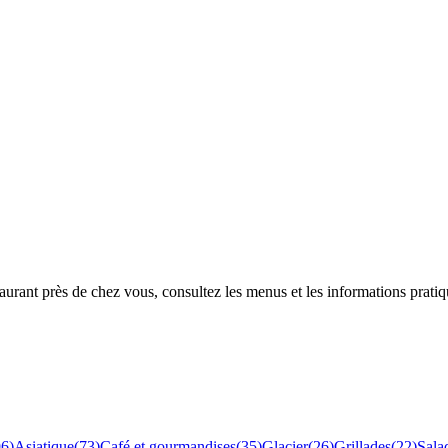
rant près de chez vous, consultez les menus et les informations pratiq
96
)
Asiatique
(
73
)
Café et gourmandises
(
35
)
Glacier
(
26
)
Grillades
(
22
)
Sala