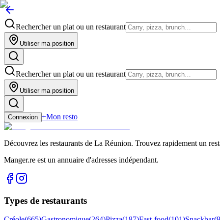
Rechercher un plat ou un restaurant
Utiliser ma position
Rechercher un plat ou un restaurant
Utiliser ma position
+
Mon resto
Connexion
Découvrez les restaurants de La Réunion. Trouvez rapidement un restau
Manger.re est un annuaire d'adresses indépendant.
Types de restaurants
Créole
(
665
)
Gastronomique
(
264
)
Pizza
(
187
)
Fast-food
(
101
)
Snackbar
(