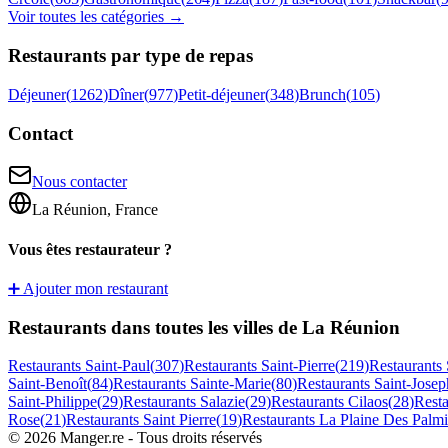
Voir toutes les catégories →
Restaurants par type de repas
Déjeuner
(
1262
)
Dîner
(
977
)
Petit-déjeuner
(
348
)
Brunch
(
105
)
Contact
Nous contacter
La Réunion, France
Vous êtes restaurateur ?
➕ Ajouter mon restaurant
Restaurants dans toutes les villes de La Réunion
Restaurants
Saint-Paul
(
307
)
Restaurants
Saint-Pierre
(
219
)
Restaurants
Saint-Benoît
(
84
)
Restaurants
Sainte-Marie
(
80
)
Restaurants
Saint-Josep
Saint-Philippe
(
29
)
Restaurants
Salazie
(
29
)
Restaurants
Cilaos
(
28
)
Rest
Rose
(
21
)
Restaurants
Saint Pierre
(
19
)
Restaurants
La Plaine Des Palmi
©
2026
Manger.re - Tous droits réservés