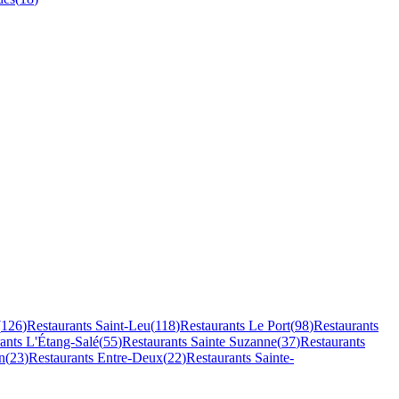
(
126
)
Restaurants
Saint-Leu
(
118
)
Restaurants
Le Port
(
98
)
Restaurants
rants
L'Étang-Salé
(
55
)
Restaurants
Sainte Suzanne
(
37
)
Restaurants
n
(
23
)
Restaurants
Entre-Deux
(
22
)
Restaurants
Sainte-