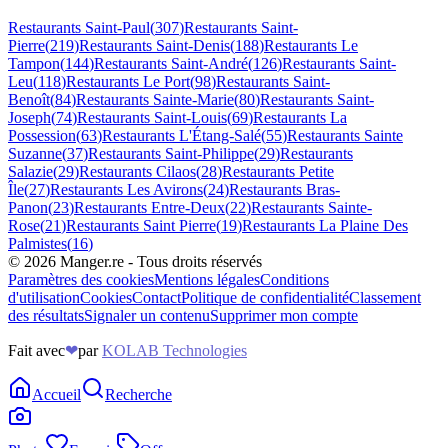
Restaurants
Saint-Paul
(
307
)
Restaurants
Saint-
Pierre
(
219
)
Restaurants
Saint-Denis
(
188
)
Restaurants
Le
Tampon
(
144
)
Restaurants
Saint-André
(
126
)
Restaurants
Saint-
Leu
(
118
)
Restaurants
Le Port
(
98
)
Restaurants
Saint-
Benoît
(
84
)
Restaurants
Sainte-Marie
(
80
)
Restaurants
Saint-
Joseph
(
74
)
Restaurants
Saint-Louis
(
69
)
Restaurants
La
Possession
(
63
)
Restaurants
L'Étang-Salé
(
55
)
Restaurants
Sainte
Suzanne
(
37
)
Restaurants
Saint-Philippe
(
29
)
Restaurants
Salazie
(
29
)
Restaurants
Cilaos
(
28
)
Restaurants
Petite
Île
(
27
)
Restaurants
Les Avirons
(
24
)
Restaurants
Bras-
Panon
(
23
)
Restaurants
Entre-Deux
(
22
)
Restaurants
Sainte-
Rose
(
21
)
Restaurants
Saint Pierre
(
19
)
Restaurants
La Plaine Des
Palmistes
(
16
)
©
2026
Manger.re - Tous droits réservés
Paramètres des cookies
Mentions légales
Conditions
d'utilisation
Cookies
Contact
Politique de confidentialité
Classement
des résultats
Signaler un contenu
Supprimer mon compte
Fait avec
❤
par
KOLAB Technologies
Accueil
Recherche