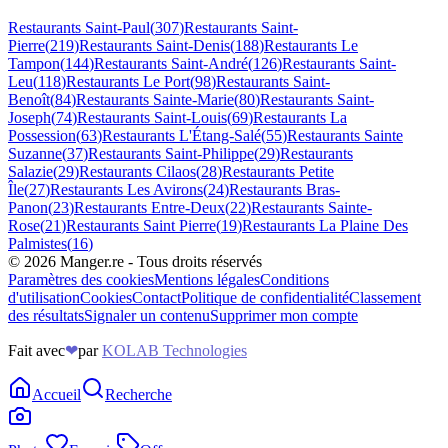
Restaurants
Saint-Paul
(
307
)
Restaurants
Saint-
Pierre
(
219
)
Restaurants
Saint-Denis
(
188
)
Restaurants
Le
Tampon
(
144
)
Restaurants
Saint-André
(
126
)
Restaurants
Saint-
Leu
(
118
)
Restaurants
Le Port
(
98
)
Restaurants
Saint-
Benoît
(
84
)
Restaurants
Sainte-Marie
(
80
)
Restaurants
Saint-
Joseph
(
74
)
Restaurants
Saint-Louis
(
69
)
Restaurants
La
Possession
(
63
)
Restaurants
L'Étang-Salé
(
55
)
Restaurants
Sainte
Suzanne
(
37
)
Restaurants
Saint-Philippe
(
29
)
Restaurants
Salazie
(
29
)
Restaurants
Cilaos
(
28
)
Restaurants
Petite
Île
(
27
)
Restaurants
Les Avirons
(
24
)
Restaurants
Bras-
Panon
(
23
)
Restaurants
Entre-Deux
(
22
)
Restaurants
Sainte-
Rose
(
21
)
Restaurants
Saint Pierre
(
19
)
Restaurants
La Plaine Des
Palmistes
(
16
)
©
2026
Manger.re - Tous droits réservés
Paramètres des cookies
Mentions légales
Conditions
d'utilisation
Cookies
Contact
Politique de confidentialité
Classement
des résultats
Signaler un contenu
Supprimer mon compte
Fait avec
❤
par
KOLAB Technologies
Accueil
Recherche