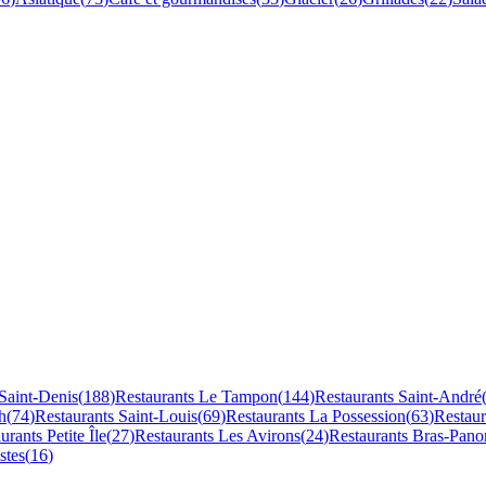
Saint-Denis
(
188
)
Restaurants
Le Tampon
(
144
)
Restaurants
Saint-André
h
(
74
)
Restaurants
Saint-Louis
(
69
)
Restaurants
La Possession
(
63
)
Restau
aurants
Petite Île
(
27
)
Restaurants
Les Avirons
(
24
)
Restaurants
Bras-Pano
stes
(
16
)