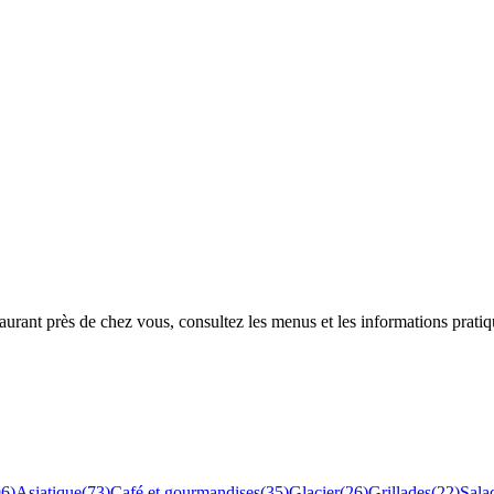
rant près de chez vous, consultez les menus et les informations pratiq
96
)
Asiatique
(
73
)
Café et gourmandises
(
35
)
Glacier
(
26
)
Grillades
(
22
)
Sala