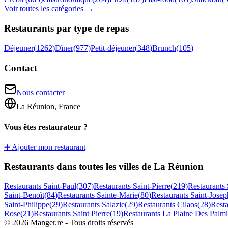
Voir toutes les catégories →
Restaurants par type de repas
Déjeuner
(
1262
)
Dîner
(
977
)
Petit-déjeuner
(
348
)
Brunch
(
105
)
Contact
Nous contacter
La Réunion, France
Vous êtes restaurateur ?
➕ Ajouter mon restaurant
Restaurants dans toutes les villes de La Réunion
Restaurants
Saint-Paul
(
307
)
Restaurants
Saint-Pierre
(
219
)
Restaurants
Saint-Benoît
(
84
)
Restaurants
Sainte-Marie
(
80
)
Restaurants
Saint-Josep
Saint-Philippe
(
29
)
Restaurants
Salazie
(
29
)
Restaurants
Cilaos
(
28
)
Rest
Rose
(
21
)
Restaurants
Saint Pierre
(
19
)
Restaurants
La Plaine Des Palmi
©
2026
Manger.re - Tous droits réservés