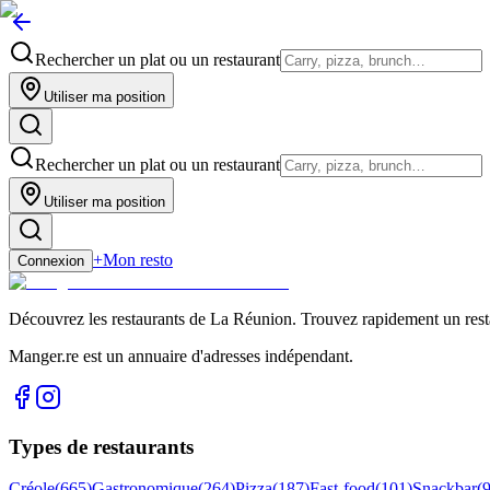
Rechercher un plat ou un restaurant
Utiliser ma position
Rechercher un plat ou un restaurant
Utiliser ma position
+
Mon resto
Connexion
Découvrez les restaurants de La Réunion. Trouvez rapidement un restau
Manger.re est un annuaire d'adresses indépendant.
Types de restaurants
Créole
(
665
)
Gastronomique
(
264
)
Pizza
(
187
)
Fast-food
(
101
)
Snackbar
(