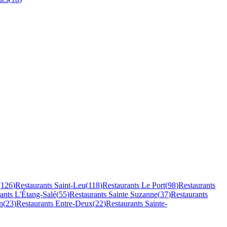
(
126
)
Restaurants
Saint-Leu
(
118
)
Restaurants
Le Port
(
98
)
Restaurants
rants
L'Étang-Salé
(
55
)
Restaurants
Sainte Suzanne
(
37
)
Restaurants
n
(
23
)
Restaurants
Entre-Deux
(
22
)
Restaurants
Sainte-