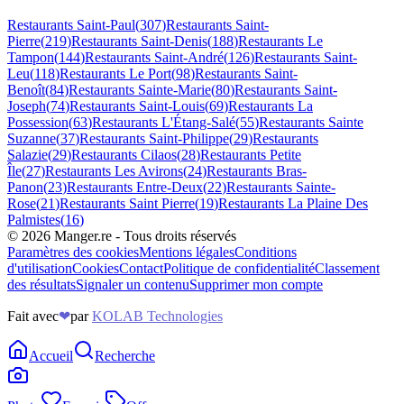
Restaurants
Saint-Paul
(
307
)
Restaurants
Saint-
Pierre
(
219
)
Restaurants
Saint-Denis
(
188
)
Restaurants
Le
Tampon
(
144
)
Restaurants
Saint-André
(
126
)
Restaurants
Saint-
Leu
(
118
)
Restaurants
Le Port
(
98
)
Restaurants
Saint-
Benoît
(
84
)
Restaurants
Sainte-Marie
(
80
)
Restaurants
Saint-
Joseph
(
74
)
Restaurants
Saint-Louis
(
69
)
Restaurants
La
Possession
(
63
)
Restaurants
L'Étang-Salé
(
55
)
Restaurants
Sainte
Suzanne
(
37
)
Restaurants
Saint-Philippe
(
29
)
Restaurants
Salazie
(
29
)
Restaurants
Cilaos
(
28
)
Restaurants
Petite
Île
(
27
)
Restaurants
Les Avirons
(
24
)
Restaurants
Bras-
Panon
(
23
)
Restaurants
Entre-Deux
(
22
)
Restaurants
Sainte-
Rose
(
21
)
Restaurants
Saint Pierre
(
19
)
Restaurants
La Plaine Des
Palmistes
(
16
)
©
2026
Manger.re - Tous droits réservés
Paramètres des cookies
Mentions légales
Conditions
d'utilisation
Cookies
Contact
Politique de confidentialité
Classement
des résultats
Signaler un contenu
Supprimer mon compte
Fait avec
❤
par
KOLAB Technologies
Accueil
Recherche