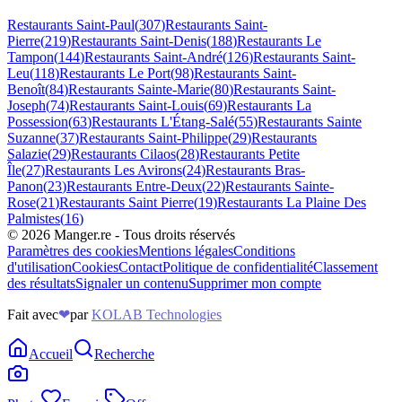
Restaurants
Saint-Paul
(
307
)
Restaurants
Saint-
Pierre
(
219
)
Restaurants
Saint-Denis
(
188
)
Restaurants
Le
Tampon
(
144
)
Restaurants
Saint-André
(
126
)
Restaurants
Saint-
Leu
(
118
)
Restaurants
Le Port
(
98
)
Restaurants
Saint-
Benoît
(
84
)
Restaurants
Sainte-Marie
(
80
)
Restaurants
Saint-
Joseph
(
74
)
Restaurants
Saint-Louis
(
69
)
Restaurants
La
Possession
(
63
)
Restaurants
L'Étang-Salé
(
55
)
Restaurants
Sainte
Suzanne
(
37
)
Restaurants
Saint-Philippe
(
29
)
Restaurants
Salazie
(
29
)
Restaurants
Cilaos
(
28
)
Restaurants
Petite
Île
(
27
)
Restaurants
Les Avirons
(
24
)
Restaurants
Bras-
Panon
(
23
)
Restaurants
Entre-Deux
(
22
)
Restaurants
Sainte-
Rose
(
21
)
Restaurants
Saint Pierre
(
19
)
Restaurants
La Plaine Des
Palmistes
(
16
)
©
2026
Manger.re - Tous droits réservés
Paramètres des cookies
Mentions légales
Conditions
d'utilisation
Cookies
Contact
Politique de confidentialité
Classement
des résultats
Signaler un contenu
Supprimer mon compte
Fait avec
❤
par
KOLAB Technologies
Accueil
Recherche