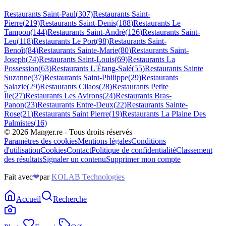
Restaurants
Saint-Paul
(
307
)
Restaurants
Saint-
Pierre
(
219
)
Restaurants
Saint-Denis
(
188
)
Restaurants
Le
Tampon
(
144
)
Restaurants
Saint-André
(
126
)
Restaurants
Saint-
Leu
(
118
)
Restaurants
Le Port
(
98
)
Restaurants
Saint-
Benoît
(
84
)
Restaurants
Sainte-Marie
(
80
)
Restaurants
Saint-
Joseph
(
74
)
Restaurants
Saint-Louis
(
69
)
Restaurants
La
Possession
(
63
)
Restaurants
L'Étang-Salé
(
55
)
Restaurants
Sainte
Suzanne
(
37
)
Restaurants
Saint-Philippe
(
29
)
Restaurants
Salazie
(
29
)
Restaurants
Cilaos
(
28
)
Restaurants
Petite
Île
(
27
)
Restaurants
Les Avirons
(
24
)
Restaurants
Bras-
Panon
(
23
)
Restaurants
Entre-Deux
(
22
)
Restaurants
Sainte-
Rose
(
21
)
Restaurants
Saint Pierre
(
19
)
Restaurants
La Plaine Des
Palmistes
(
16
)
©
2026
Manger.re - Tous droits réservés
Paramètres des cookies
Mentions légales
Conditions
d'utilisation
Cookies
Contact
Politique de confidentialité
Classement
des résultats
Signaler un contenu
Supprimer mon compte
Fait avec
❤
par
KOLAB Technologies
Accueil
Recherche