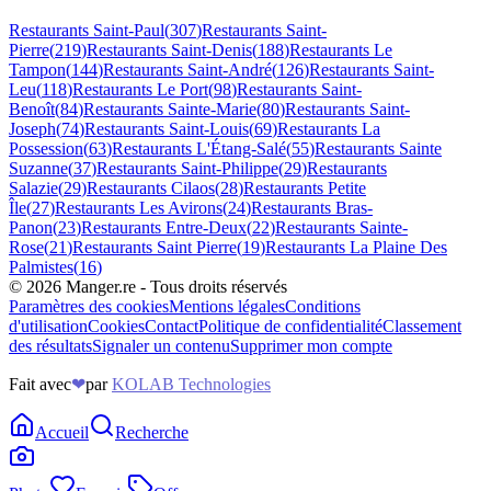
Restaurants
Saint-Paul
(
307
)
Restaurants
Saint-
Pierre
(
219
)
Restaurants
Saint-Denis
(
188
)
Restaurants
Le
Tampon
(
144
)
Restaurants
Saint-André
(
126
)
Restaurants
Saint-
Leu
(
118
)
Restaurants
Le Port
(
98
)
Restaurants
Saint-
Benoît
(
84
)
Restaurants
Sainte-Marie
(
80
)
Restaurants
Saint-
Joseph
(
74
)
Restaurants
Saint-Louis
(
69
)
Restaurants
La
Possession
(
63
)
Restaurants
L'Étang-Salé
(
55
)
Restaurants
Sainte
Suzanne
(
37
)
Restaurants
Saint-Philippe
(
29
)
Restaurants
Salazie
(
29
)
Restaurants
Cilaos
(
28
)
Restaurants
Petite
Île
(
27
)
Restaurants
Les Avirons
(
24
)
Restaurants
Bras-
Panon
(
23
)
Restaurants
Entre-Deux
(
22
)
Restaurants
Sainte-
Rose
(
21
)
Restaurants
Saint Pierre
(
19
)
Restaurants
La Plaine Des
Palmistes
(
16
)
©
2026
Manger.re - Tous droits réservés
Paramètres des cookies
Mentions légales
Conditions
d'utilisation
Cookies
Contact
Politique de confidentialité
Classement
des résultats
Signaler un contenu
Supprimer mon compte
Fait avec
❤
par
KOLAB Technologies
Accueil
Recherche