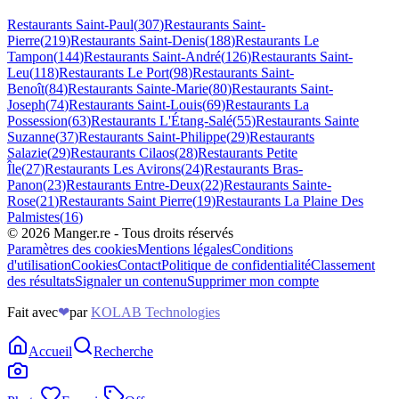
Restaurants
Saint-Paul
(
307
)
Restaurants
Saint-
Pierre
(
219
)
Restaurants
Saint-Denis
(
188
)
Restaurants
Le
Tampon
(
144
)
Restaurants
Saint-André
(
126
)
Restaurants
Saint-
Leu
(
118
)
Restaurants
Le Port
(
98
)
Restaurants
Saint-
Benoît
(
84
)
Restaurants
Sainte-Marie
(
80
)
Restaurants
Saint-
Joseph
(
74
)
Restaurants
Saint-Louis
(
69
)
Restaurants
La
Possession
(
63
)
Restaurants
L'Étang-Salé
(
55
)
Restaurants
Sainte
Suzanne
(
37
)
Restaurants
Saint-Philippe
(
29
)
Restaurants
Salazie
(
29
)
Restaurants
Cilaos
(
28
)
Restaurants
Petite
Île
(
27
)
Restaurants
Les Avirons
(
24
)
Restaurants
Bras-
Panon
(
23
)
Restaurants
Entre-Deux
(
22
)
Restaurants
Sainte-
Rose
(
21
)
Restaurants
Saint Pierre
(
19
)
Restaurants
La Plaine Des
Palmistes
(
16
)
©
2026
Manger.re - Tous droits réservés
Paramètres des cookies
Mentions légales
Conditions
d'utilisation
Cookies
Contact
Politique de confidentialité
Classement
des résultats
Signaler un contenu
Supprimer mon compte
Fait avec
❤
par
KOLAB Technologies
Accueil
Recherche