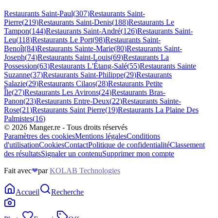
Restaurants
Saint-Paul
(
307
)
Restaurants
Saint-
Pierre
(
219
)
Restaurants
Saint-Denis
(
188
)
Restaurants
Le
Tampon
(
144
)
Restaurants
Saint-André
(
126
)
Restaurants
Saint-
Leu
(
118
)
Restaurants
Le Port
(
98
)
Restaurants
Saint-
Benoît
(
84
)
Restaurants
Sainte-Marie
(
80
)
Restaurants
Saint-
Joseph
(
74
)
Restaurants
Saint-Louis
(
69
)
Restaurants
La
Possession
(
63
)
Restaurants
L'Étang-Salé
(
55
)
Restaurants
Sainte
Suzanne
(
37
)
Restaurants
Saint-Philippe
(
29
)
Restaurants
Salazie
(
29
)
Restaurants
Cilaos
(
28
)
Restaurants
Petite
Île
(
27
)
Restaurants
Les Avirons
(
24
)
Restaurants
Bras-
Panon
(
23
)
Restaurants
Entre-Deux
(
22
)
Restaurants
Sainte-
Rose
(
21
)
Restaurants
Saint Pierre
(
19
)
Restaurants
La Plaine Des
Palmistes
(
16
)
©
2026
Manger.re - Tous droits réservés
Paramètres des cookies
Mentions légales
Conditions
d'utilisation
Cookies
Contact
Politique de confidentialité
Classement
des résultats
Signaler un contenu
Supprimer mon compte
Fait avec
❤
par
KOLAB Technologies
Accueil
Recherche