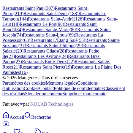
Restaurants
Saint-Paul
(
307
)
Restaurants
Saint-
Pierre
(
219
)
Restaurants
Saint-Denis
(
188
)
Restaurants
Le
Tampon
(
144
)
Restaurants
Saint-André
(
126
)
Restaurants
Saint-
Leu
(
118
)
Restaurants
Le Port
(
98
)
Restaurants
Saint-
Benoît
(
84
)
Restaurants
Sainte-Marie
(
80
)
Restaurants
Saint-
Joseph
(
74
)
Restaurants
Saint-Louis
(
69
)
Restaurants
La
Possession
(
63
)
Restaurants
L'Étang-Salé
(
55
)
Restaurants
Sainte
Suzanne
(
37
)
Restaurants
Saint-Philippe
(
29
)
Restaurants
Salazie
(
29
)
Restaurants
Cilaos
(
28
)
Restaurants
Petite
Île
(
27
)
Restaurants
Les Avirons
(
24
)
Restaurants
Bras-
Panon
(
23
)
Restaurants
Entre-Deux
(
22
)
Restaurants
Sainte-
Rose
(
21
)
Restaurants
Saint Pierre
(
19
)
Restaurants
La Plaine Des
Palmistes
(
16
)
©
2026
Manger.re - Tous droits réservés
Paramètres des cookies
Mentions légales
Conditions
d'utilisation
Cookies
Contact
Politique de confidentialité
Classement
des résultats
Signaler un contenu
Supprimer mon compte
Fait avec
❤
par
KOLAB Technologies
Accueil
Recherche